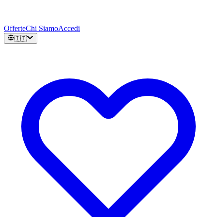
Offerte
Chi Siamo
Accedi
🇮🇹