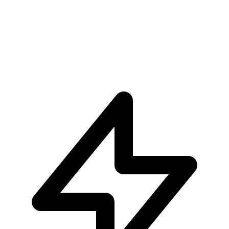
Aggiungi al Carrello
Carrello
Pokémon GCC Tin Da Collezione Mega Ball 2026 (IT
€19.90
Aggiungi al Carrello
Carrello