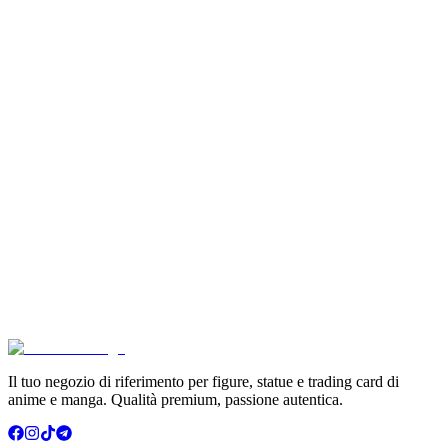
Son Goku Super Saiyan 4 Masterlise Dragon Ball V
€114.90
Aggiungi al Carrello
Carrello
Pokémon GCC Scarlatto e Violetto Album 4 Tasche (
€6.99
Aggiungi al Carrello
Carrello
Pokémon Dream Drawing 151 Figure Gift Box (CH)
€39.90
Aggiungi al Carrello
Carrello
Il tuo negozio di riferimento per figure, statue e trading card di
anime e manga. Qualità premium, passione autentica.