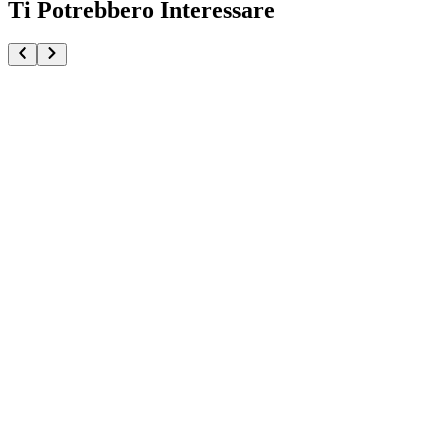
Ti Potrebbero Interessare
Pokémon GCC Blister 2 Buste Zarude (IT)
€12.90
Aggiungi al Carrello
Carrello
Pokémon GCC Megaevoluzione Mini Tin da Collezione
€12.90
Aggiungi al Carrello
Carrello
Pokémon GCC Megaevoluzione Mini Tin da Collezion
€12.90
Aggiungi al Carrello
Carrello