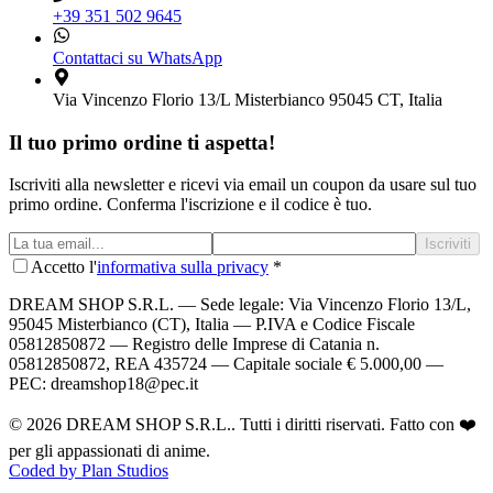
+39 351 502 9645
Contattaci su WhatsApp
Via Vincenzo Florio 13/L Misterbianco 95045 CT, Italia
Il tuo primo ordine ti aspetta!
Iscriviti alla newsletter e ricevi via email un coupon da usare sul tuo
primo ordine. Conferma l'iscrizione e il codice è tuo.
Iscriviti
Accetto l'
informativa sulla privacy
*
DREAM SHOP S.R.L.
— Sede legale: Via Vincenzo Florio 13/L,
95045 Misterbianco (CT), Italia — P.IVA e Codice Fiscale
05812850872 — Registro delle Imprese di Catania n.
05812850872, REA 435724 — Capitale sociale € 5.000,00 —
PEC: dreamshop18@pec.it
©
2026
DREAM SHOP S.R.L.
. Tutti i diritti riservati. Fatto con ❤️
per gli appassionati di anime.
Coded by Plan Studios