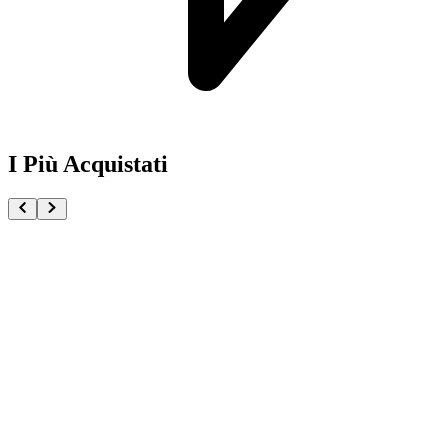
I Più Acquistati
One Piece Magazine vol.21 + Promo ST29-001 Monk
€54.90
Pre-ordina ora
Pre-ordina
Pokémon GCC Scarlatto e Violetto Rivali Predestinati
€216.00
Aggiungi al Carrello
Carrello