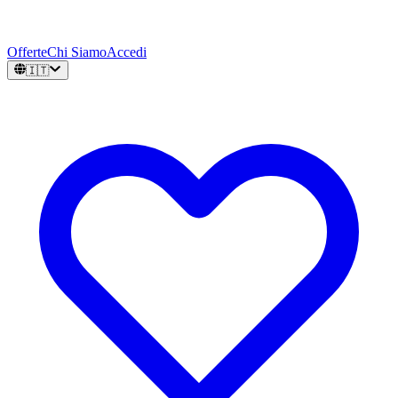
Offerte
Chi Siamo
Accedi
🇮🇹