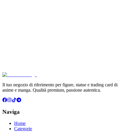
Pokémon GCC Scarlatto e Violetto Album 4 Tasche (
€6.99
Aggiungi al Carrello
Carrello
Son Goku Super Saiyan 4 Masterlise Dragon Ball V
€114.90
Aggiungi al Carrello
Carrello
Il tuo negozio di riferimento per figure, statue e trading card di
anime e manga. Qualità premium, passione autentica.
Naviga
Home
Categorie