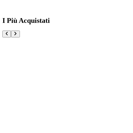
I Più Acquistati
One Piece Magazine vol.21 + Promo ST29-001 Monk
€54.90
Pre-ordina ora
Pre-ordina
Pokémon GCC Scarlatto e Violetto Rivali Predestinati
€216.00
Aggiungi al Carrello
Carrello
Pokémon GCC Megaevoluzione Ascesa Eroica Confezi
€39.90