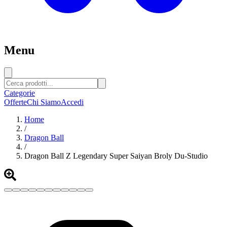
Menu
Categorie
Offerte
Chi Siamo
Accedi
Home
/
Dragon Ball
/
Dragon Ball Z Legendary Super Saiyan Broly Du-Studio