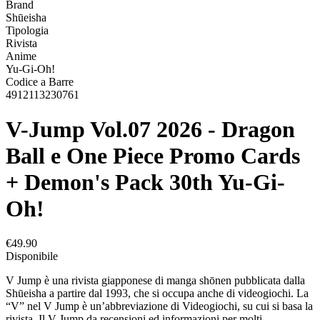
Brand
Shūeisha
Tipologia
Rivista
Anime
Yu-Gi-Oh!
Codice a Barre
4912113230761
V-Jump Vol.07 2026 - Dragon
Ball e One Piece Promo Cards
+ Demon's Pack 30th Yu-Gi-
Oh!
€49.90
Disponibile
V Jump è una rivista giapponese di manga shōnen pubblicata dalla
Shūeisha a partire dal 1993, che si occupa anche di videogiochi. La
“V” nel V Jump è un’abbreviazione di Videogiochi, su cui si basa la
rivista. Il V Jump da recensioni ed informazioni per molti