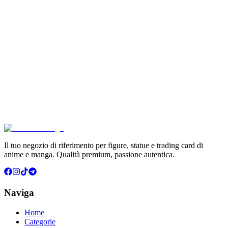
Son Goku Super Saiyan 4 Masterlise Dragon Ball V
€114.90
Aggiungi al Carrello
Carrello
Pokémon Dream Drawing 151 Figure Gift Box (CH)
€39.90
Aggiungi al Carrello
Carrello
Il tuo negozio di riferimento per figure, statue e trading card di
anime e manga. Qualità premium, passione autentica.
Naviga
Home
Categorie