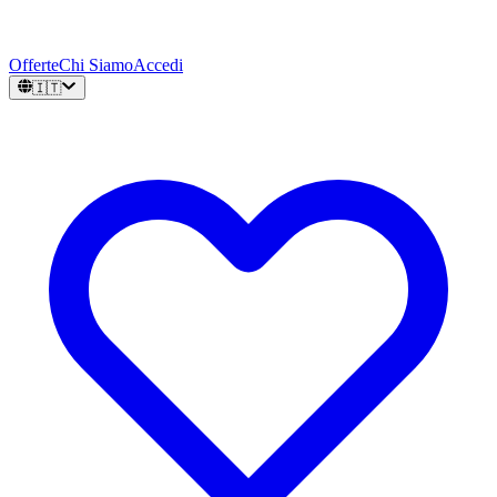
Offerte
Chi Siamo
Accedi
🇮🇹