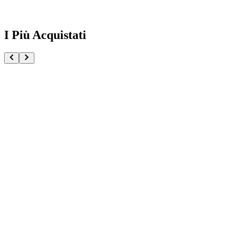
I Più Acquistati
One Piece Magazine vol.21 + Promo ST29-001 Monk
€54.90
Pre-ordina ora
Pre-ordina
Pokémon GCC Scarlatto e Violetto Rivali Predestinati
€216.00
Aggiungi al Carrello
Carrello
Pokémon GCC Megaevoluzione Ascesa Eroica Confezi
€39.90