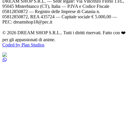
DREAM SHOP S.R.L.
— Sede legale: Via Vincenzo Florio 13/L,
95045 Misterbianco (CT), Italia — P.IVA e Codice Fiscale
05812850872 — Registro delle Imprese di Catania n.
05812850872, REA 435724 — Capitale sociale € 5.000,00 —
PEC: dreamshop18@pec.it
©
2026
DREAM SHOP S.R.L.
. Tutti i diritti riservati. Fatto con ❤️
per gli appassionati di anime.
Coded by Plan Studios