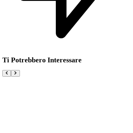
Ti Potrebbero Interessare
Pokémon TCG Abyss Eye Bustina (JAP)
€4.99
Aggiungi al Carrello
Carrello
Pokémon GCC Tin Da Collezione Poke Ball 2026 (IT