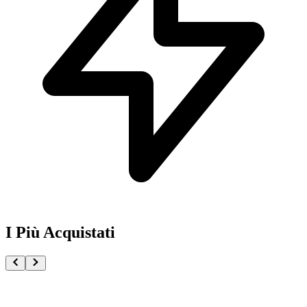
I Più Acquistati
One Piece Magazine vol.21 + Promo ST29-001 Monk