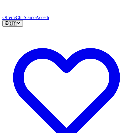
Offerte
Chi Siamo
Accedi
🇮🇹