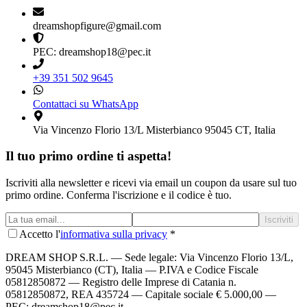
dreamshopfigure@gmail.com
PEC: dreamshop18@pec.it
+39 351 502 9645
Contattaci su WhatsApp
Via Vincenzo Florio 13/L Misterbianco 95045 CT, Italia
Il tuo primo ordine ti aspetta!
Iscriviti alla newsletter e ricevi via email un coupon da usare sul tuo
primo ordine. Conferma l'iscrizione e il codice è tuo.
Iscriviti
Accetto l'
informativa sulla privacy
*
DREAM SHOP S.R.L.
— Sede legale: Via Vincenzo Florio 13/L,
95045 Misterbianco (CT), Italia — P.IVA e Codice Fiscale
05812850872 — Registro delle Imprese di Catania n.
05812850872, REA 435724 — Capitale sociale € 5.000,00 —
PEC: dreamshop18@pec.it