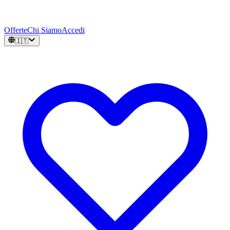
Offerte
Chi Siamo
Accedi
🇮🇹