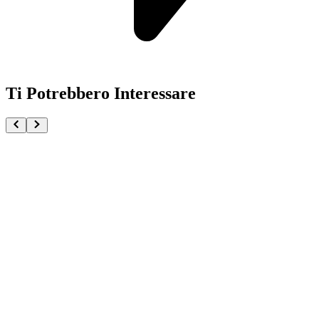
Ti Potrebbero Interessare
Pokémon TCG 30th Anniversary First Partner Vol. 1
€21.90
Aggiungi al Carrello
Carrello
Pokémon GCC Megaevoluzione Mini Tin da Collezio
€12.90
Aggiungi al Carrello
Carrello