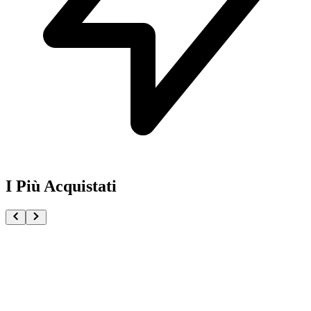
I Più Acquistati
One Piece Magazine vol.21 + Promo ST29-001 Monk
€54.90
Pre-ordina ora
Pre-ordina