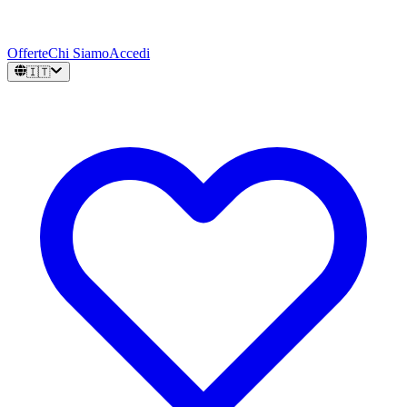
Offerte
Chi Siamo
Accedi
🇮🇹