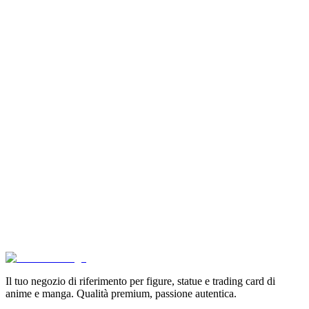
Pokémon Dream Drawing 151 Figure Gift Box (CH)
€39.90
Aggiungi al Carrello
Carrello
Pokémon GCC Scarlatto e Violetto Album 4 Tasche (
€6.99
Aggiungi al Carrello
Carrello
Son Goku Super Saiyan 4 Masterlise Dragon Ball V
€114.90
Aggiungi al Carrello
Carrello
Il tuo negozio di riferimento per figure, statue e trading card di
anime e manga. Qualità premium, passione autentica.