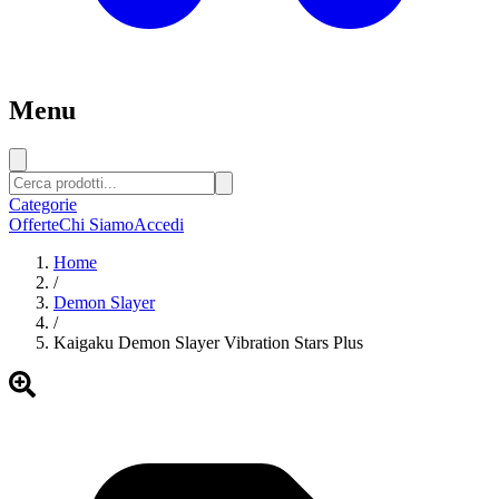
Menu
Categorie
Offerte
Chi Siamo
Accedi
Home
/
Demon Slayer
/
Kaigaku Demon Slayer Vibration Stars Plus