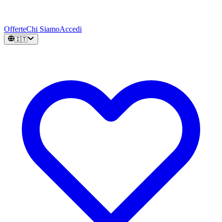
Offerte
Chi Siamo
Accedi
🇮🇹