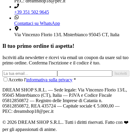
PEC: dreamshop18@pec.it
+39 351 502 9645
Contattaci su WhatsApp
Via Vincenzo Florio 13/L Misterbianco 95045 CT, Italia
Il tuo primo ordine ti aspetta!
Iscriviti alla newsletter e ricevi via email un coupon da usare sul tuo
primo ordine. Conferma l'iscrizione e il codice è tuo.
Iscriviti
Accetto l'
informativa sulla privacy
*
DREAM SHOP S.R.L.
— Sede legale: Via Vincenzo Florio 13/L,
95045 Misterbianco (CT), Italia — P.IVA e Codice Fiscale
05812850872 — Registro delle Imprese di Catania n.
05812850872, REA 435724 — Capitale sociale € 5.000,00 —
PEC: dreamshop18@pec.it
©
2026
DREAM SHOP S.R.L.
. Tutti i diritti riservati. Fatto con ❤️
per gli appassionati di anime.