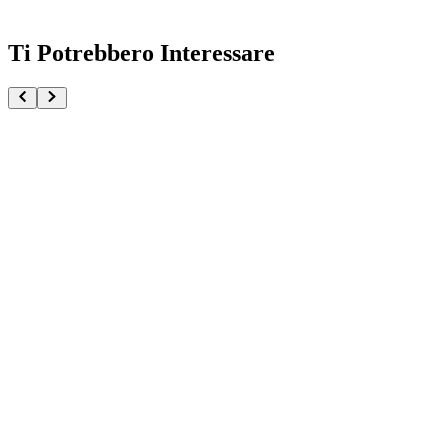
Ti Potrebbero Interessare
Doma Maximatic Demon Slayer Kimetsu no Yaiba
€34.90
Aggiungi al Carrello
Carrello
Muscular Mice Demon Slayer Kimetsu no Yaiba Fluffy
€34.90
Pre-ordina ora
Pre-ordina
Hakuji Demon Slayer Kimetsu no Yaiba
€34.90
Pre-ordina ora
Pre-ordina