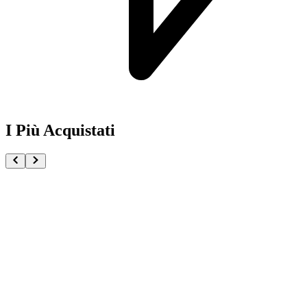
I Più Acquistati
One Piece Magazine vol.21 + Promo ST29-001 Monk
€54.90
Pre-ordina ora
Pre-ordina
Pokémon GCC Scarlatto e Violetto Rivali Predestinati
€216.00