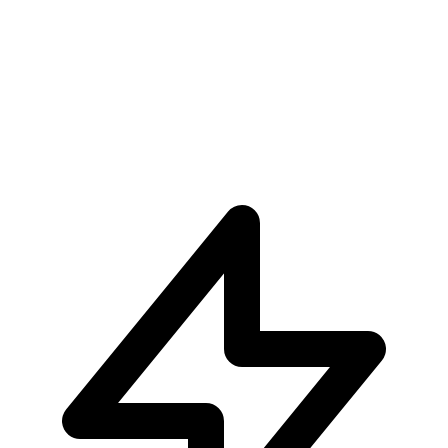
€32.90
Aggiungi al Carrello
Carrello
Demon Slayer Komaji x Koyuki Wawa Studio
€204.90
Visualizza Prodotto
Visualizza