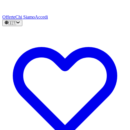
Offerte
Chi Siamo
Accedi
🇮🇹