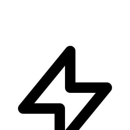
Demon Slayer Akaza Zayico Studio
€329.90
Visualizza Prodotto
Visualizza