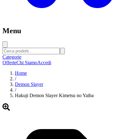
Menu
Categorie
Offerte
Chi Siamo
Accedi
Home
/
Demon Slayer
/
Hakuji Demon Slayer Kimetsu no Yaiba