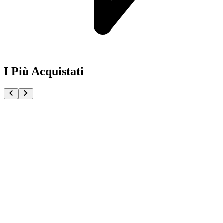
I Più Acquistati
One Piece Magazine vol.21 + Promo ST29-001 Monk
€54.90
Pre-ordina ora
Pre-ordina
Pokémon GCC Scarlatto e Violetto Rivali Predestinati
€216.00
Aggiungi al Carrello
Carrello