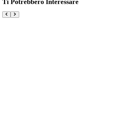
Ti Potrebbero Interessare
Hakuji Demon Slayer Vibration Stars
€34.90
Pre-ordina ora
Pre-ordina
Chachamaru Demon Slayer Kimetsu no Yaiba Fluffy
€32.90
Aggiungi al Carrello
Carrello
Demon Slayer Tomioka Giyu ANE Studio
€229.90
Pre-ordina ora
Pre-ordina