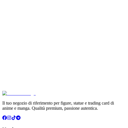
€6.99
Aggiungi al Carrello
Carrello
Son Goku Super Saiyan 4 Masterlise Dragon Ball V
€114.90
Aggiungi al Carrello
Carrello
Pokémon Dream Drawing 151 Figure Gift Box (CH)
€39.90
Aggiungi al Carrello
Carrello
Il tuo negozio di riferimento per figure, statue e trading card di
anime e manga. Qualità premium, passione autentica.