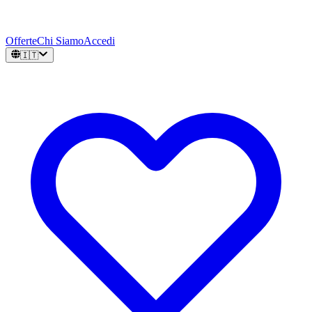
Offerte
Chi Siamo
Accedi
🇮🇹