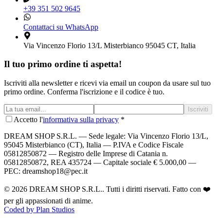
+39 351 502 9645
Contattaci su WhatsApp
Via Vincenzo Florio 13/L Misterbianco 95045 CT, Italia
Il tuo primo ordine ti aspetta!
Iscriviti alla newsletter e ricevi via email un coupon da usare sul tuo
primo ordine. Conferma l'iscrizione e il codice è tuo.
Iscriviti
Accetto l'
informativa sulla privacy
*
DREAM SHOP S.R.L.
— Sede legale: Via Vincenzo Florio 13/L,
95045 Misterbianco (CT), Italia — P.IVA e Codice Fiscale
05812850872 — Registro delle Imprese di Catania n.
05812850872, REA 435724 — Capitale sociale € 5.000,00 —
PEC: dreamshop18@pec.it
©
2026
DREAM SHOP S.R.L.
. Tutti i diritti riservati. Fatto con ❤️
per gli appassionati di anime.
Coded by Plan Studios