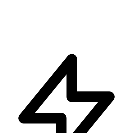
Pre-ordina ora
Pre-ordina
Bleach Kenpachi Zaraki Ikigai By Tsume
€449.90
Pre-ordina ora
Pre-ordina