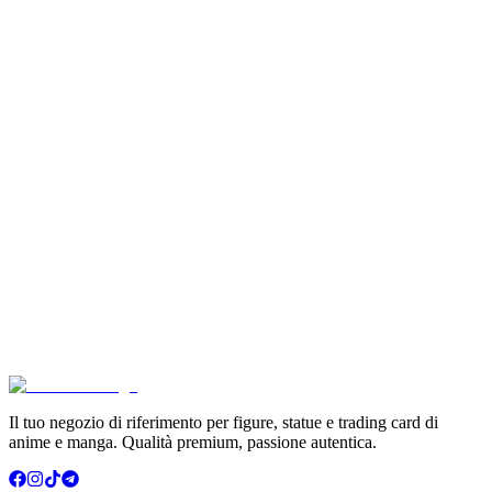
Son Goku Super Saiyan 4 Masterlise Dragon Ball V
€114.90
Aggiungi al Carrello
Carrello
Pokémon Dream Drawing 151 Figure Gift Box (CH)
€39.90
Aggiungi al Carrello
Carrello
Pokémon GCC Scarlatto e Violetto Album 4 Tasche (
€6.99
Aggiungi al Carrello
Carrello
Il tuo negozio di riferimento per figure, statue e trading card di
anime e manga. Qualità premium, passione autentica.