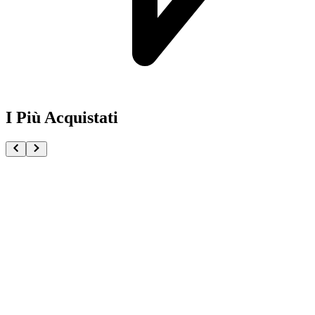
I Più Acquistati
One Piece Magazine vol.21 + Promo ST29-001 Monk
€54.90
Pre-ordina ora
Pre-ordina
Pokémon GCC Scarlatto e Violetto Rivali Predestinati
€216.00
Aggiungi al Carrello
Carrello