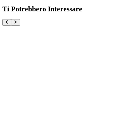
Ti Potrebbero Interessare
Ichigo Kurosaki Bleach Stirring Souls vol.1 Ichiban 
€109.90
Pre-ordina ora
Pre-ordina
Ichigo Kurosaki Bleach Stirring Souls vol.1 Ichiban K
€99.90
Pre-ordina ora
Pre-ordina
Nemu Kurotsuchi Bleach Glitter e Glamours
€34.90
Pre-ordina ora
Pre-ordina