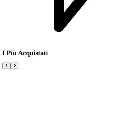
I Più Acquistati
One Piece Magazine vol.21 + Promo ST29-001 Monk
€54.90
Pre-ordina ora
Pre-ordina
Pokémon GCC Scarlatto e Violetto Rivali Predestinati
€216.00