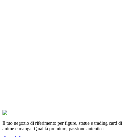
Pokémon Dream Drawing 151 Figure Gift Box (CH)
€39.90
Aggiungi al Carrello
Carrello
Dragon Ball GT Son Goku Super Saiyan 4 Iris Studi
€204.90
Pre-ordina ora
Pre-ordina
Pokémon GCC Scarlatto e Violetto Album 4 Tasche (
€6.99
Aggiungi al Carrello
Carrello
Il tuo negozio di riferimento per figure, statue e trading card di
anime e manga. Qualità premium, passione autentica.