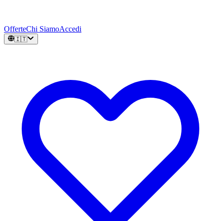
Offerte
Chi Siamo
Accedi
🇮🇹