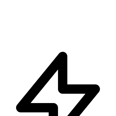
€449.90
Pre-ordina ora
Pre-ordina
Tsunade Ikigai By Tsume
€489.90
Pre-ordina ora
Pre-ordina