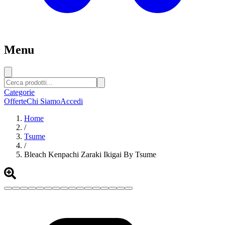
Menu
Categorie
Offerte
Chi Siamo
Accedi
Home
/
Tsume
/
Bleach Kenpachi Zaraki Ikigai By Tsume