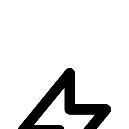
€89.90
Pre-ordina ora
Pre-ordina
Kurama Yu Yu Hakusho Maximatic Plus
€34.90
€36.90
Pre-ordina ora
Pre-ordina
-
6
%