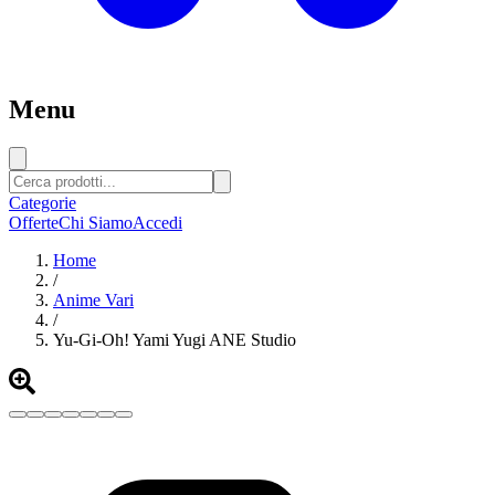
Menu
Categorie
Offerte
Chi Siamo
Accedi
Home
/
Anime Vari
/
Yu-Gi-Oh! Yami Yugi ANE Studio