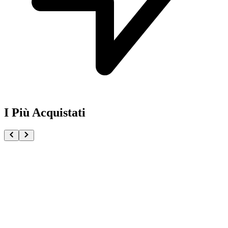
I Più Acquistati
One Piece Magazine vol.21 + Promo ST29-001 Monk
€54.90
Pre-ordina ora
Pre-ordina
Pokémon GCC Scarlatto e Violetto Rivali Predestinati