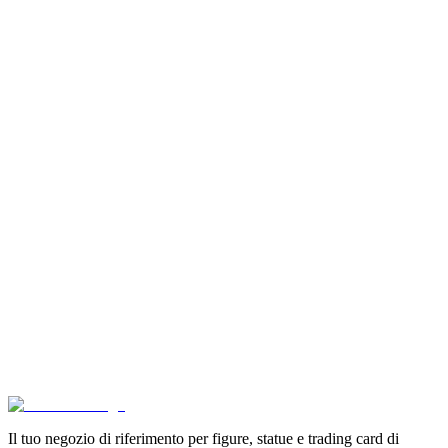
Aggiungi al Carrello
Carrello
Son Goku Super Saiyan 4 Masterlise Dragon Ball V
€114.90
Aggiungi al Carrello
Carrello
Pokémon Dream Drawing 151 Figure Gift Box (CH)
€39.90
Aggiungi al Carrello
Carrello
Pokémon GCC Scarlatto e Violetto Album 4 Tasche (
€6.99
Aggiungi al Carrello
Carrello
Il tuo negozio di riferimento per figure, statue e trading card di