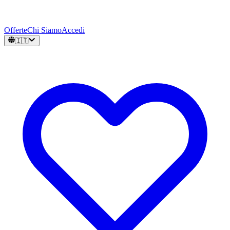
Offerte
Chi Siamo
Accedi
🇮🇹