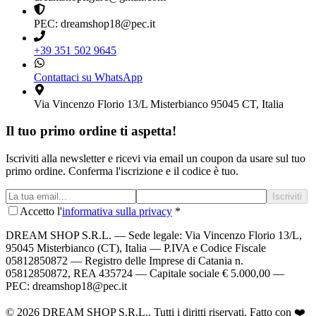
PEC: dreamshop18@pec.it
+39 351 502 9645
Contattaci su WhatsApp
Via Vincenzo Florio 13/L Misterbianco 95045 CT, Italia
Il tuo primo ordine ti aspetta!
Iscriviti alla newsletter e ricevi via email un coupon da usare sul tuo
primo ordine. Conferma l'iscrizione e il codice è tuo.
Iscriviti
Accetto l'
informativa sulla privacy
*
DREAM SHOP S.R.L.
— Sede legale: Via Vincenzo Florio 13/L,
95045 Misterbianco (CT), Italia — P.IVA e Codice Fiscale
05812850872 — Registro delle Imprese di Catania n.
05812850872, REA 435724 — Capitale sociale € 5.000,00 —
PEC: dreamshop18@pec.it
©
2026
DREAM SHOP S.R.L.
. Tutti i diritti riservati. Fatto con ❤️