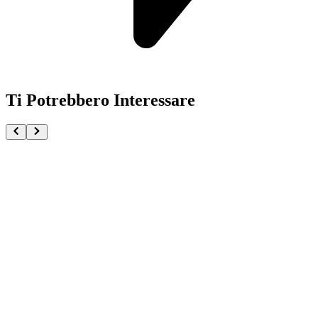
Ti Potrebbero Interessare
Weekly Shonen Jump Vol. 15 2026 One Piece Gadget
€17.90
Aggiungi al Carrello
Carrello
Saikyo Jump Vol.07 2025
€19.90
Aggiungi al Carrello
Carrello