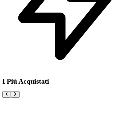
I Più Acquistati
One Piece Magazine vol.21 + Promo ST29-001 Monk
€54.90
Pre-ordina ora
Pre-ordina