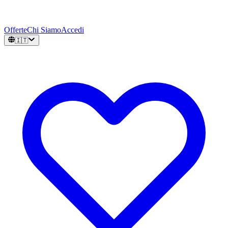
Offerte
Chi Siamo
Accedi
🇮🇹