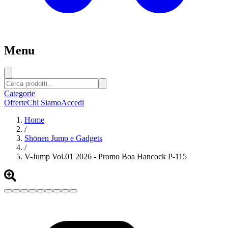
Menu
Categorie
Offerte
Chi Siamo
Accedi
Home
/
Shōnen Jump e Gadgets
/
V-Jump Vol.01 2026 - Promo Boa Hancock P-115