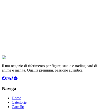
Pokémon Dream Drawing 151 Figure Gift Box (CH)
€39.90
Aggiungi al Carrello
Carrello
Pokémon GCC Scarlatto e Violetto Album 4 Tasche (
€6.99
Aggiungi al Carrello
Carrello
Il tuo negozio di riferimento per figure, statue e trading card di
anime e manga. Qualità premium, passione autentica.
Naviga
Home
Categorie
Carrello