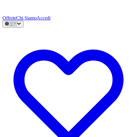
Offerte
Chi Siamo
Accedi
🇮🇹