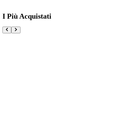
I Più Acquistati
One Piece Magazine vol.21 + Promo ST29-001 Monk
€54.90
Pre-ordina ora
Pre-ordina
Pokémon GCC Scarlatto e Violetto Rivali Predestinati
€216.00
Aggiungi al Carrello
Carrello
Pokémon GCC Megaevoluzione Ascesa Eroica Confezi
€39.90
Aggiungi al Carrello
Carrello