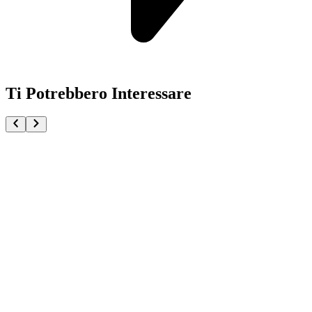
Ti Potrebbero Interessare
One Piece Trafalgar Law Yizhimei Studio
€124.90
Pre-ordina ora
Pre-ordina
One Piece CG Bustina OP-16 The Time Of Battle (JA
€5.99
Aggiungi al Carrello
Carrello