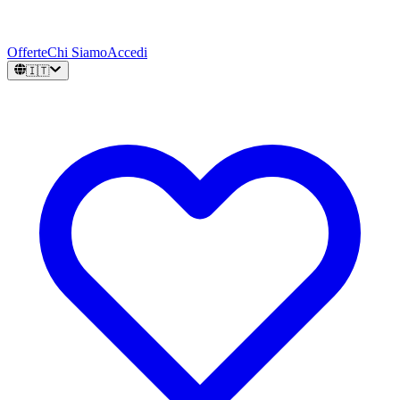
Offerte
Chi Siamo
Accedi
🇮🇹