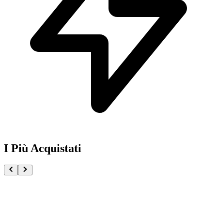
I Più Acquistati
One Piece Magazine vol.21 + Promo ST29-001 Monk
€54.90