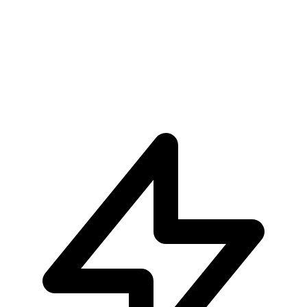
Pre-ordina ora
Pre-ordina
One Piece Sir Crocodile Marineford S.h.figuarts
€89.90
Pre-ordina ora
Pre-ordina