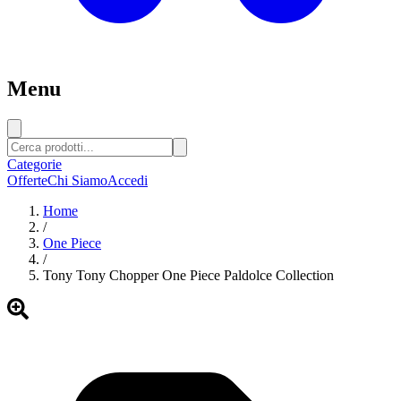
Menu
Categorie
Offerte
Chi Siamo
Accedi
Home
/
One Piece
/
Tony Tony Chopper One Piece Paldolce Collection