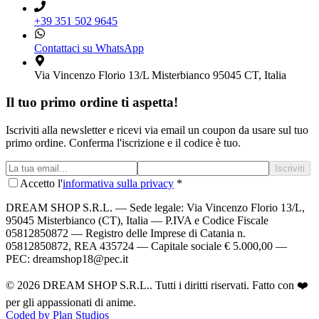
+39 351 502 9645
Contattaci su WhatsApp
Via Vincenzo Florio 13/L Misterbianco 95045 CT, Italia
Il tuo primo ordine ti aspetta!
Iscriviti alla newsletter e ricevi via email un coupon da usare sul tuo
primo ordine. Conferma l'iscrizione e il codice è tuo.
Iscriviti
Accetto l'
informativa sulla privacy
*
DREAM SHOP S.R.L.
— Sede legale: Via Vincenzo Florio 13/L,
95045 Misterbianco (CT), Italia — P.IVA e Codice Fiscale
05812850872 — Registro delle Imprese di Catania n.
05812850872, REA 435724 — Capitale sociale € 5.000,00 —
PEC: dreamshop18@pec.it
©
2026
DREAM SHOP S.R.L.
. Tutti i diritti riservati. Fatto con ❤️
per gli appassionati di anime.
Coded by Plan Studios