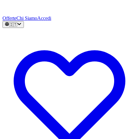
Offerte
Chi Siamo
Accedi
🇮🇹