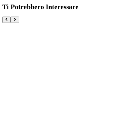
Ti Potrebbero Interessare
Shanks One Piece Grandista
€37.90
€39.90
Pre-ordina ora
Pre-ordina
-
6
%
One Piece Baseball Nika Luffy SY Studio
€184.90
Pre-ordina ora
Pre-ordina
One Piece CG Bustina OP-16 The Time Of Battle (JA
€5.99
Aggiungi al Carrello
Carrello