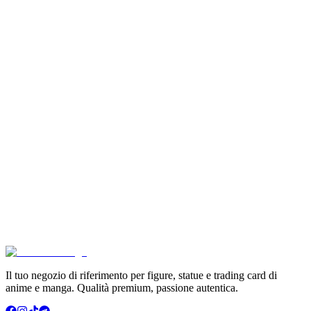
Pokémon Dream Drawing 151 Figure Gift Box (CH)
€39.90
Aggiungi al Carrello
Carrello
Pokémon GCC Scarlatto e Violetto Album 4 Tasche (
€6.99
Aggiungi al Carrello
Carrello
Son Goku Super Saiyan 4 Masterlise Dragon Ball V
€114.90
Aggiungi al Carrello
Carrello
Il tuo negozio di riferimento per figure, statue e trading card di
anime e manga. Qualità premium, passione autentica.