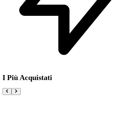
I Più Acquistati
One Piece Magazine vol.21 + Promo ST29-001 Monk
€54.90
Pre-ordina ora
Pre-ordina