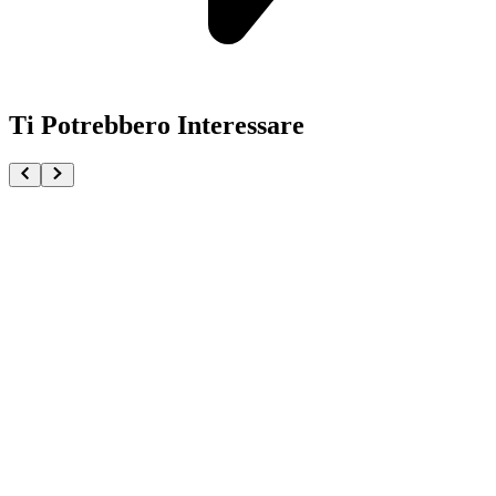
Ti Potrebbero Interessare
Saint Seiya Pegasus First Bronze Cloth Figuarts Zer
€214.90
Pre-ordina ora
Pre-ordina
Dorry MASTERLISE One Piece Elbaph Edition GIAN
€159.90
Pre-ordina ora
Pre-ordina
Demon Slayer Tanjiro Kamado Water Breathing Figu