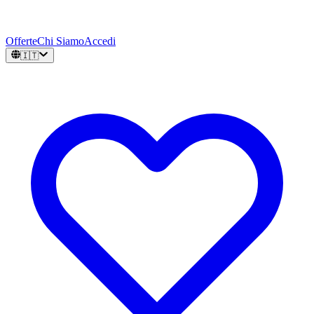
Offerte
Chi Siamo
Accedi
🇮🇹