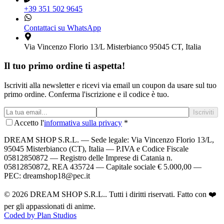
+39 351 502 9645
Contattaci su WhatsApp
Via Vincenzo Florio 13/L Misterbianco 95045 CT, Italia
Il tuo primo ordine ti aspetta!
Iscriviti alla newsletter e ricevi via email un coupon da usare sul tuo
primo ordine. Conferma l'iscrizione e il codice è tuo.
Iscriviti
Accetto l'
informativa sulla privacy
*
DREAM SHOP S.R.L.
— Sede legale: Via Vincenzo Florio 13/L,
95045 Misterbianco (CT), Italia — P.IVA e Codice Fiscale
05812850872 — Registro delle Imprese di Catania n.
05812850872, REA 435724 — Capitale sociale € 5.000,00 —
PEC: dreamshop18@pec.it
©
2026
DREAM SHOP S.R.L.
. Tutti i diritti riservati. Fatto con ❤️
per gli appassionati di anime.
Coded by Plan Studios