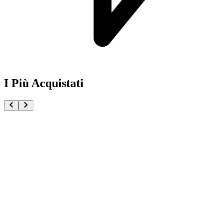
I Più Acquistati
One Piece Magazine vol.21 + Promo ST29-001 Monk
€54.90
Pre-ordina ora
Pre-ordina
Pokémon GCC Scarlatto e Violetto Rivali Predestinati
€216.00
Aggiungi al Carrello
Carrello