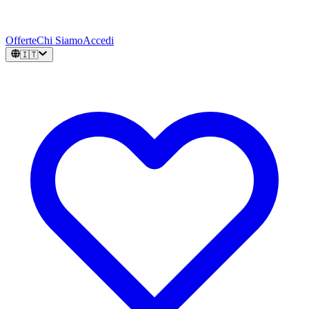
Offerte
Chi Siamo
Accedi
🇮🇹