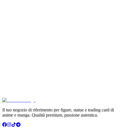
Son Goku Super Saiyan 4 Masterlise Dragon Ball V
€114.90
Aggiungi al Carrello
Carrello
Pokémon GCC Scarlatto e Violetto Album 4 Tasche (
€6.99
Aggiungi al Carrello
Carrello
Pokémon Dream Drawing 151 Figure Gift Box (CH)
€39.90
Aggiungi al Carrello
Carrello
Il tuo negozio di riferimento per figure, statue e trading card di
anime e manga. Qualità premium, passione autentica.