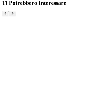
Ti Potrebbero Interessare
Dragon Ball Z Son Goku Let The Battle Begin Figuar
€64.90
Pre-ordina ora
Pre-ordina
Son Goku & Chichi Dragon Ball Fantastic Adventure
€124.90
Pre-ordina ora
Pre-ordina
Dragon Ball Z Legendary Super Saiyan Broly Du-St
€294.90
Visualizza Prodotto
Visualizza