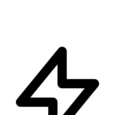
Pre-ordina ora
Pre-ordina
Son Goku Kid MASTERLISE Dragon Ball The Chroni
€59.90
Pre-ordina ora
Pre-ordina