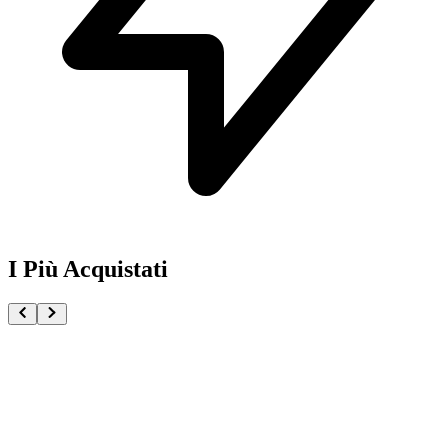
I Più Acquistati
One Piece Magazine vol.21 + Promo ST29-001 Monk
€54.90
Pre-ordina ora
Pre-ordina