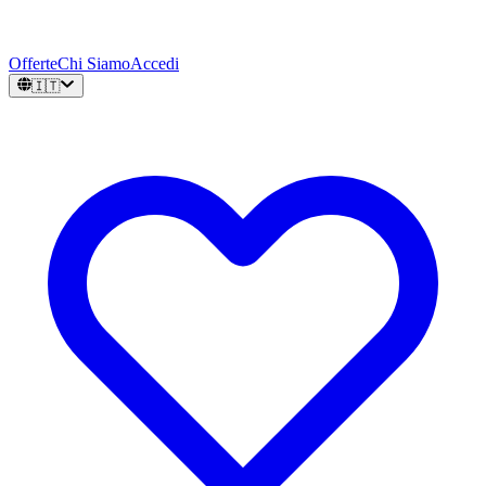
Offerte
Chi Siamo
Accedi
🇮🇹