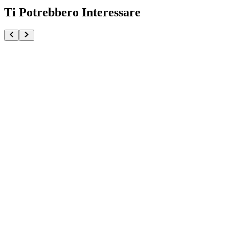
Ti Potrebbero Interessare
Kurama Yu Yu Hakusho Maximatic Plus
€34.90
€36.90
Pre-ordina ora
Pre-ordina
-
6
%
Yui Kotegawa To Loveru Darkness Nyarls Collection
€32.90
€34.90
Pre-ordina ora
Pre-ordina
-
6
%
Solo Leveling Sung Jinwoo Ikigai By Tsume
€449.90