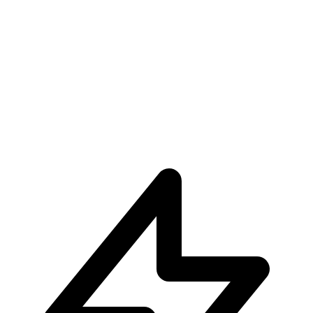
One Piece Roronoa Zoro Pixel Poses CosmicCreations
€309.90
Visualizza Prodotto
Visualizza
One Piece Trafalgar Law Yizhimei Studio
€124.90
Pre-ordina ora
Pre-ordina