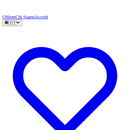
Offerte
Chi Siamo
Accedi
🇮🇹