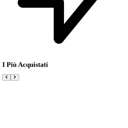
I Più Acquistati
One Piece Magazine vol.21 + Promo ST29-001 Monk
€54.90
Pre-ordina ora
Pre-ordina
Pokémon GCC Scarlatto e Violetto Rivali Predestinati