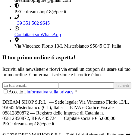
dreamshopfigure@gmail.com
PEC: dreamshop18@pec.it
+39 351 502 9645
Contattaci su WhatsApp
Via Vincenzo Florio 13/L Misterbianco 95045 CT, Italia
Il tuo primo ordine ti aspetta!
Iscriviti alla newsletter e ricevi via email un coupon da usare sul tuo
primo ordine. Conferma l'iscrizione e il codice è tuo.
Iscriviti
Accetto l'
informativa sulla privacy
*
DREAM SHOP S.R.L.
— Sede legale: Via Vincenzo Florio 13/L,
95045 Misterbianco (CT), Italia — P.IVA e Codice Fiscale
05812850872 — Registro delle Imprese di Catania n.
05812850872, REA 435724 — Capitale sociale € 5.000,00 —
PEC: dreamshop18@pec.it
©
2026
DREAM SHOP S.R.L.
. Tutti i diritti riservati. Fatto con ❤️