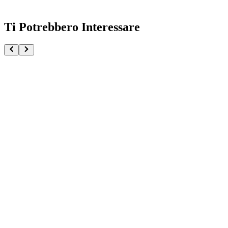
Ti Potrebbero Interessare
Roronoa Zoro One Piece Maximatic Plus
€34.90
€36.90
Pre-ordina ora
Pre-ordina
-
6
%
Monkey D. Luffy One Piece Cross Posing
€34.90
Pre-ordina ora
Pre-ordina
One Piece Baseball Nika Luffy SY Studio
€184.90