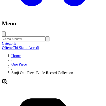
Menu
Categorie
Offerte
Chi Siamo
Accedi
Home
/
One Piece
/
Sanji One Piece Battle Record Collection