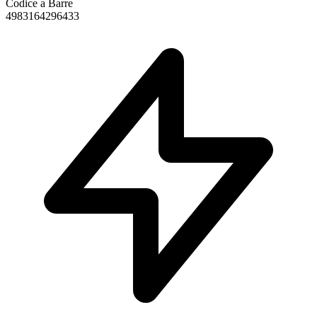
Codice a Barre
4983164296433