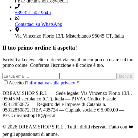
PEC: dreamshop18@pec.it
+39 351 502 9645
Contattaci su WhatsApp
Via Vincenzo Florio 13/L Misterbianco 95045 CT, Italia
Il tuo primo ordine ti aspetta!
Iscriviti alla newsletter e ricevi via email un coupon da usare sul tuo
primo ordine. Conferma l'iscrizione e il codice è tuo.
Iscriviti
Accetto l'
informativa sulla privacy
*
DREAM SHOP S.R.L.
— Sede legale: Via Vincenzo Florio 13/L,
95045 Misterbianco (CT), Italia — P.IVA e Codice Fiscale
05812850872 — Registro delle Imprese di Catania n.
05812850872, REA 435724 — Capitale sociale € 5.000,00 —
PEC: dreamshop18@pec.it
©
2026
DREAM SHOP S.R.L.
. Tutti i diritti riservati. Fatto con ❤️
per gli appassionati di anime.