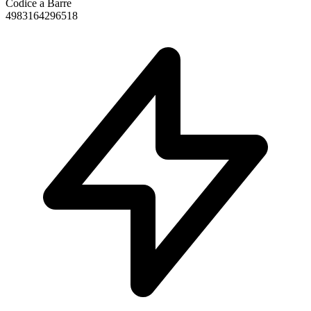
Codice a Barre
4983164296518