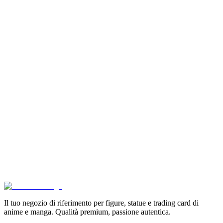
Son Goku Super Saiyan 4 Masterlise Dragon Ball V
€114.90
Aggiungi al Carrello
Carrello
Pokémon GCC Scarlatto e Violetto Album 4 Tasche (
€6.99
Aggiungi al Carrello
Carrello
Pokémon Dream Drawing 151 Figure Gift Box (CH)
€39.90
Aggiungi al Carrello
Carrello
Il tuo negozio di riferimento per figure, statue e trading card di
anime e manga. Qualità premium, passione autentica.