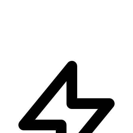
€5.99
Aggiungi al Carrello
Carrello
Enel One Piece Cross Posing
€34.90
Pre-ordina ora
Pre-ordina