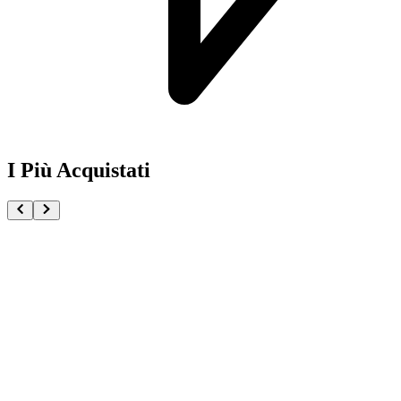
I Più Acquistati
One Piece Magazine vol.21 + Promo ST29-001 Monk
€54.90
Pre-ordina ora
Pre-ordina
Pokémon GCC Scarlatto e Violetto Rivali Predestinati
€216.00