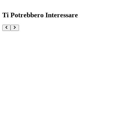
Ti Potrebbero Interessare
One Piece Trafalgar Law Yizhimei Studio
€124.90
Pre-ordina ora
Pre-ordina
Figarland Shamrock MASTERLISE One Piece Elbaph 
€69.90
Pre-ordina ora
Pre-ordina
Dorry MASTERLISE One Piece Elbaph Edition GIAN
€159.90
Pre-ordina ora
Pre-ordina