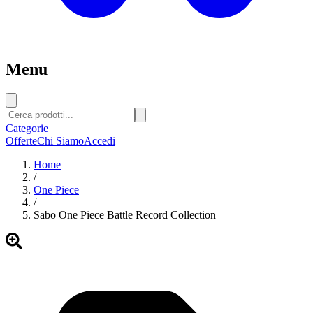
Menu
Categorie
Offerte
Chi Siamo
Accedi
Home
/
One Piece
/
Sabo One Piece Battle Record Collection