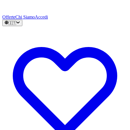
Offerte
Chi Siamo
Accedi
🇮🇹