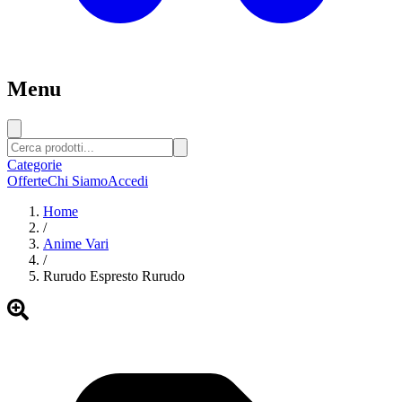
Menu
Categorie
Offerte
Chi Siamo
Accedi
Home
/
Anime Vari
/
Rurudo Espresto Rurudo