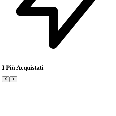
I Più Acquistati
One Piece Magazine vol.21 + Promo ST29-001 Monk
€54.90
Pre-ordina ora
Pre-ordina