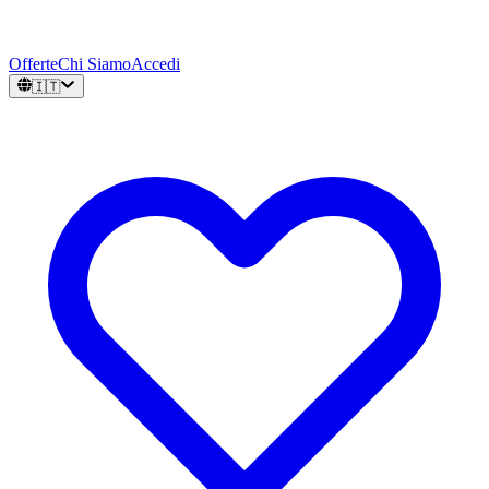
Offerte
Chi Siamo
Accedi
🇮🇹