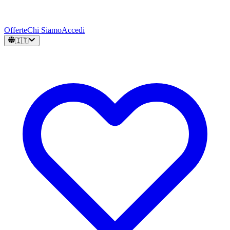
Offerte
Chi Siamo
Accedi
🇮🇹