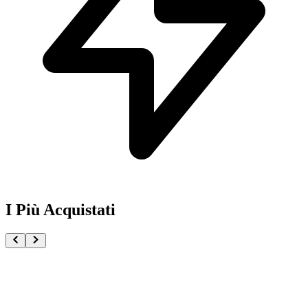
I Più Acquistati
One Piece Magazine vol.21 + Promo ST29-001 Monk
€54.90