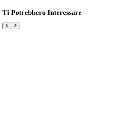
Ti Potrebbero Interessare
Run Elsie Jewerlia To Loveru Darkness Nyarls Collec
€32.90
€34.90
Pre-ordina ora
Pre-ordina
-
6
%
Lacus Clyne Pilot Suit Pearl Color Ver. Mobile Sui
€32.90
€34.90
Pre-ordina ora
Pre-ordina
-
6
%
Kurama Yu Yu Hakusho Maximatic Plus