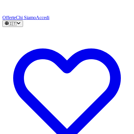
Offerte
Chi Siamo
Accedi
🇮🇹