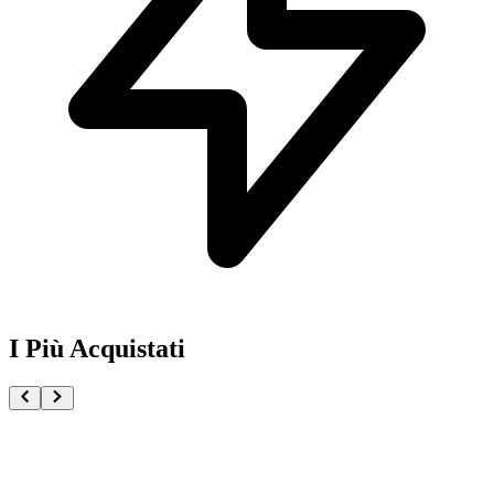
I Più Acquistati
One Piece Magazine vol.21 + Promo ST29-001 Monk