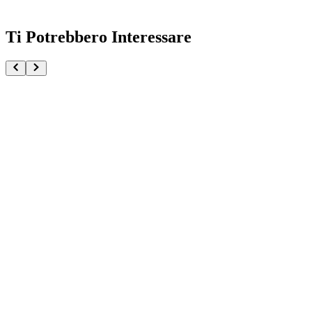
Ti Potrebbero Interessare
Genkai Toppa Gundam Mobile Suit Gundam Strik
€32.90
€34.90
Pre-ordina ora
Pre-ordina
-
6
%
Pochita Chainsaw Man The Movie Reze Arc Fluffy Puf
€32.90
€34.90
Pre-ordina ora
Pre-ordina
-
6
%
Rimuru Tempest That Time I Got Reincarnated As A 