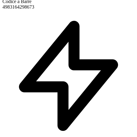
Codice a Barre
4983164298673