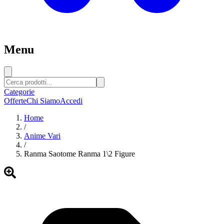
Menu
Categorie
Offerte
Chi Siamo
Accedi
Home
/
Anime Vari
/
Ranma Saotome Ranma 1\2 Figure