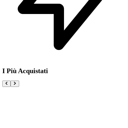
I Più Acquistati
One Piece Magazine vol.21 + Promo ST29-001 Monk
€54.90
Pre-ordina ora
Pre-ordina