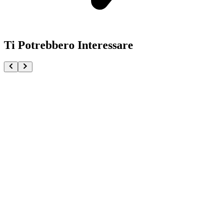
Ti Potrebbero Interessare
Pokémon GCC Collezione Illustrazione Primi Compagn
€24.90
Aggiungi al Carrello
Carrello
Pokémon GCC Megaevoluzione Mini Tin da Collezion
€59.90
€64.50
Aggiungi al Carrello
Carrello
-
8
%
Pokémon TCG Abyss Eye Display Booster Box 30 Bu