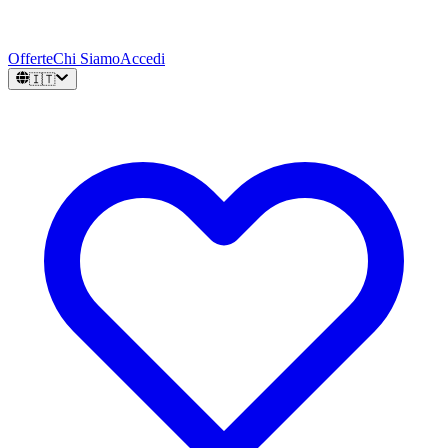
Offerte
Chi Siamo
Accedi
🇮🇹