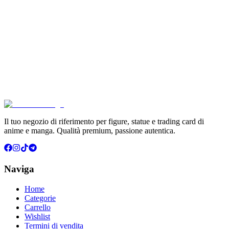
€39.90
Aggiungi al Carrello
Carrello
Pokémon GCC Scarlatto e Violetto Album 4 Tasche (
€6.99
Aggiungi al Carrello
Carrello
Il tuo negozio di riferimento per figure, statue e trading card di
anime e manga. Qualità premium, passione autentica.
Naviga
Home
Categorie
Carrello
Wishlist
Termini di vendita