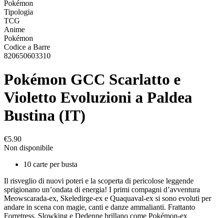
Pokémon
Tipologia
TCG
Anime
Pokémon
Codice a Barre
820650603310
Pokémon GCC Scarlatto e
Violetto Evoluzioni a Paldea
Bustina (IT)
€5.90
Non disponibile
10 carte per busta
Il risveglio di nuovi poteri e la scoperta di pericolose leggende
sprigionano un’ondata di energia! I primi compagni d’avventura
Meowscarada-ex, Skeledirge-ex e Quaquaval-ex si sono evoluti per
andare in scena con magie, canti e danze ammalianti. Frattanto
Forretress, Slowking e Dedenne brillano come Pokémon-ex