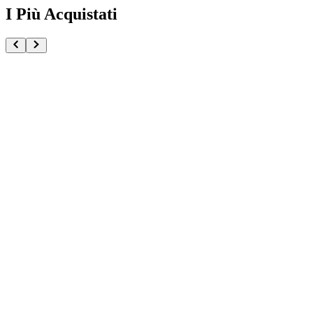
I Più Acquistati
One Piece Magazine vol.21 + Promo ST29-001 Monk
€54.90
Pre-ordina ora
Pre-ordina
Pokémon GCC Scarlatto e Violetto Rivali Predestinati
€216.00
Aggiungi al Carrello
Carrello
Pokémon GCC Megaevoluzione Ascesa Eroica Confezi
€39.90
Aggiungi al Carrello
Carrello