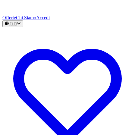
Offerte
Chi Siamo
Accedi
🇮🇹