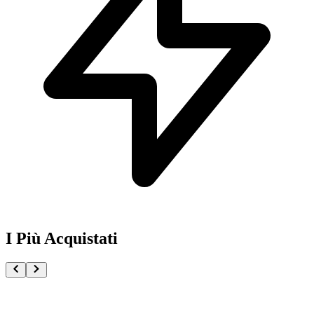
I Più Acquistati
One Piece Magazine vol.21 + Promo ST29-001 Monk