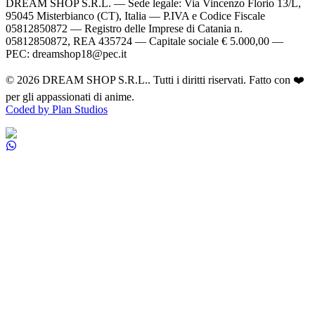
DREAM SHOP S.R.L.
— Sede legale: Via Vincenzo Florio 13/L,
95045 Misterbianco (CT), Italia — P.IVA e Codice Fiscale
05812850872 — Registro delle Imprese di Catania n.
05812850872, REA 435724 — Capitale sociale € 5.000,00 —
PEC: dreamshop18@pec.it
©
2026
DREAM SHOP S.R.L.
. Tutti i diritti riservati. Fatto con ❤️
per gli appassionati di anime.
Coded by Plan Studios