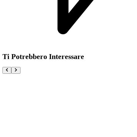
Ti Potrebbero Interessare
Pokémon GCC Megaevoluzione Buio Pesto Blister 3 b
€18.90
Aggiungi al Carrello
Carrello
Pokémon GCC Tin Da Collezione Mega Clefable-ex (
€26.90