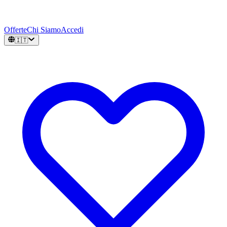
Offerte
Chi Siamo
Accedi
🇮🇹