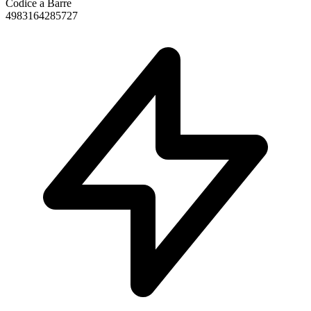
Codice a Barre
4983164285727