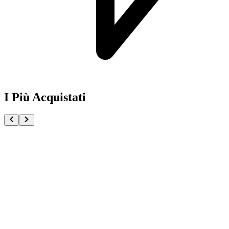
I Più Acquistati
One Piece Magazine vol.21 + Promo ST29-001 Monk
€54.90
Pre-ordina ora
Pre-ordina
Pokémon GCC Scarlatto e Violetto Rivali Predestinati
€216.00