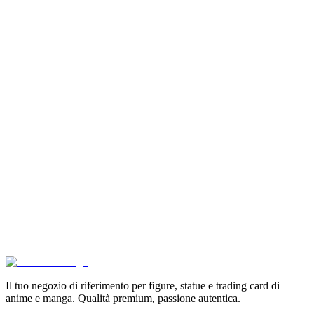
Pokémon GCC Scarlatto e Violetto Album 4 Tasche (
€6.99
Aggiungi al Carrello
Carrello
Son Goku Super Saiyan 4 Masterlise Dragon Ball V
€114.90
Aggiungi al Carrello
Carrello
Pokémon Dream Drawing 151 Figure Gift Box (CH)
€39.90
Aggiungi al Carrello
Carrello
Il tuo negozio di riferimento per figure, statue e trading card di
anime e manga. Qualità premium, passione autentica.