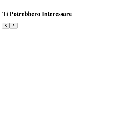
Ti Potrebbero Interessare
Himiko Toga Masterlise My Hero Academia Above Hap
€104.90
Pre-ordina ora
Pre-ordina
Ochaco Uraraka My Hero Academia Glitter e Glamou
€34.90
Pre-ordina ora
Pre-ordina
Ochako & Toga (childhood) Masterlise My Hero Acad
€139.90
Pre-ordina ora
Pre-ordina