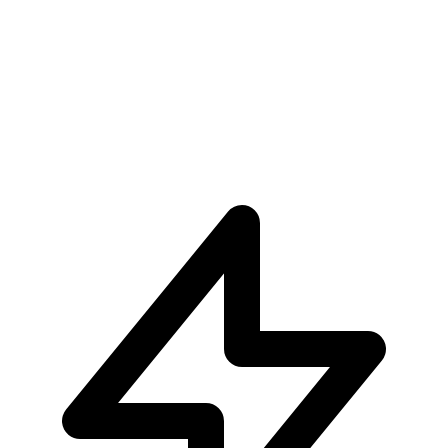
€104.90
Pre-ordina ora
Pre-ordina
Tsuyu Asui My Hero Academia Glitter e Glamours (S
€34.90
Pre-ordina ora
Pre-ordina