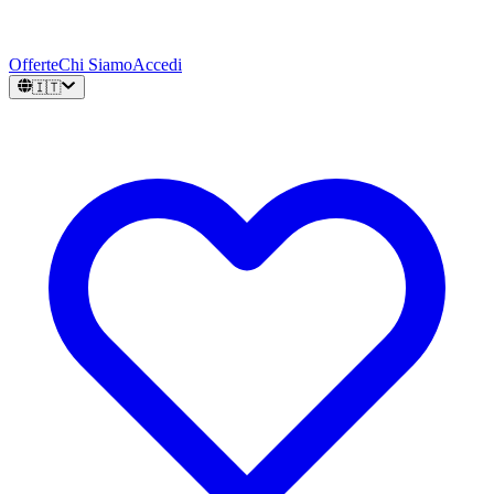
Offerte
Chi Siamo
Accedi
🇮🇹