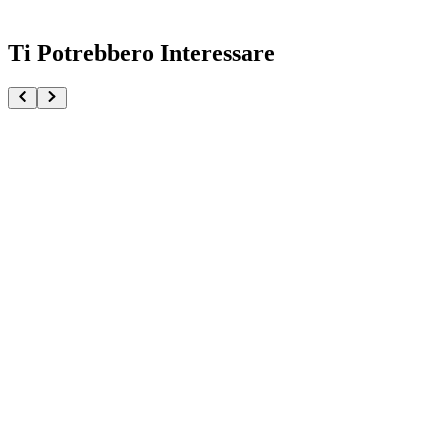
Ti Potrebbero Interessare
Sakura Haruno Naruto Shippuden Vibration Stars
€32.90
€34.90
Pre-ordina ora
Pre-ordina
-
6
%
Madara Uchiha Naruto Shippuden
€36.90
Pre-ordina ora
Pre-ordina
Kakashi Hatake Naruto Shippuden Grandista
€39.90