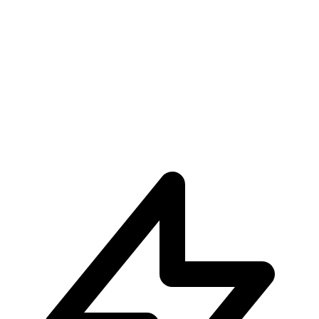
€32.90
€34.90
Pre-ordina ora
Pre-ordina
-
6
%
Kurama Naruto Shippuden II
€34.90
Aggiungi al Carrello
Carrello