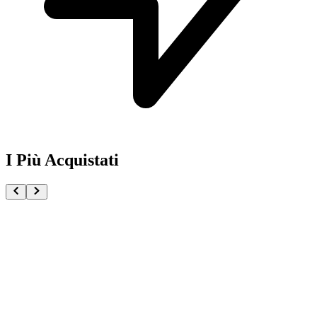
I Più Acquistati
One Piece Magazine vol.21 + Promo ST29-001 Monk
€54.90
Pre-ordina ora
Pre-ordina
Pokémon GCC Scarlatto e Violetto Rivali Predestinati