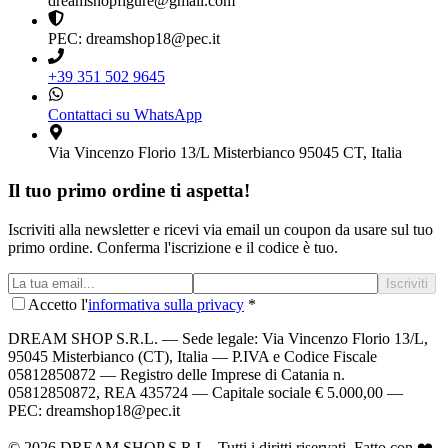
dreamshopfigure@gmail.com
PEC: dreamshop18@pec.it
+39 351 502 9645
Contattaci su WhatsApp
Via Vincenzo Florio 13/L Misterbianco 95045 CT, Italia
Il tuo primo ordine ti aspetta!
Iscriviti alla newsletter e ricevi via email un coupon da usare sul tuo
primo ordine. Conferma l'iscrizione e il codice è tuo.
Iscriviti
Accetto l'
informativa sulla privacy
*
DREAM SHOP S.R.L.
— Sede legale: Via Vincenzo Florio 13/L,
95045 Misterbianco (CT), Italia — P.IVA e Codice Fiscale
05812850872 — Registro delle Imprese di Catania n.
05812850872, REA 435724 — Capitale sociale € 5.000,00 —
PEC: dreamshop18@pec.it
©
2026
DREAM SHOP S.R.L.
. Tutti i diritti riservati. Fatto con ❤️