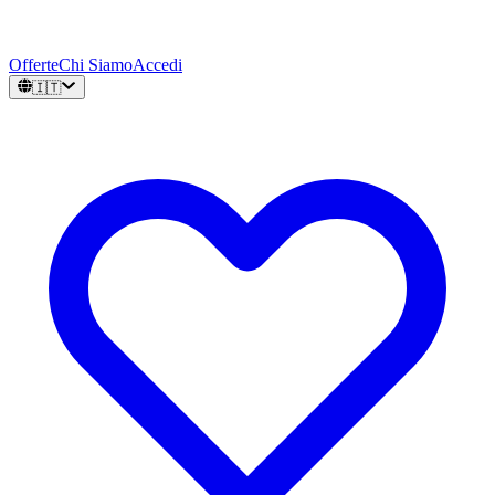
Offerte
Chi Siamo
Accedi
🇮🇹