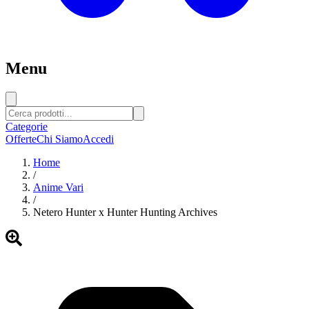
Menu
Categorie
Offerte
Chi Siamo
Accedi
Home
/
Anime Vari
/
Netero Hunter x Hunter Hunting Archives