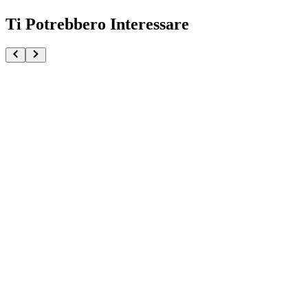
Ti Potrebbero Interessare
Maomao The Apothecary Diaries Big Sofvimates
€32.90
€34.90
Pre-ordina ora
Pre-ordina
-
6
%
Pochita Chainsaw Man The Movie Reze Arc Fluffy Puf
€32.90
€34.90
Pre-ordina ora
Pre-ordina
-
6
%
Yoichi Isagi Blue Lock Sweets Flavor 2026
€32.90
€34.90