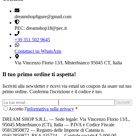
dreamshopfigure@gmail.com
PEC: dreamshop18@pec.it
+39 351 502 9645
Contattaci su WhatsApp
Via Vincenzo Florio 13/L Misterbianco 95045 CT, Italia
Il tuo primo ordine ti aspetta!
Iscriviti alla newsletter e ricevi via email un coupon da usare sul tuo
primo ordine. Conferma l'iscrizione e il codice è tuo.
Iscriviti
Accetto l'
informativa sulla privacy
*
DREAM SHOP S.R.L.
— Sede legale: Via Vincenzo Florio 13/L,
95045 Misterbianco (CT), Italia — P.IVA e Codice Fiscale
05812850872 — Registro delle Imprese di Catania n.
05812850872, REA 435724 — Capitale sociale € 5.000,00 —