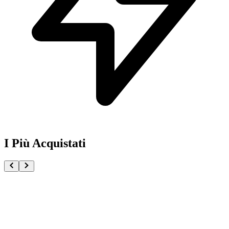
I Più Acquistati
One Piece Magazine vol.21 + Promo ST29-001 Monk
€54.90
Pre-ordina ora
Pre-ordina