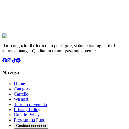
Pokémon Dream Drawing 151 Figure Gift Box (CH)
€39.90
Aggiungi al Carrello
Carrello
Il tuo negozio di riferimento per figure, statue e trading card di
anime e manga. Qualità premium, passione autentica.
Naviga
Home
Categorie
Carrello
Wishlist
Termini di vendita
Privacy Policy
Cookie Policy
Programma Punti
Gestisci consensi