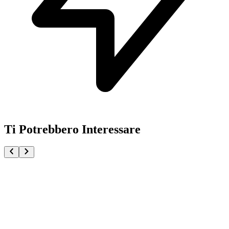
Ti Potrebbero Interessare
Mina Ashido My Hero Academia Glitter e Glamours (
€34.90
Pre-ordina ora
Pre-ordina