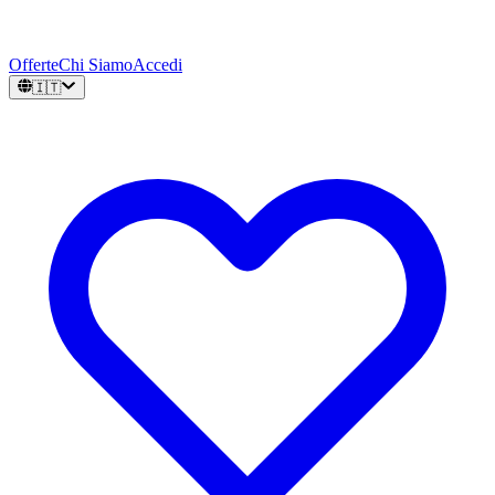
Offerte
Chi Siamo
Accedi
🇮🇹