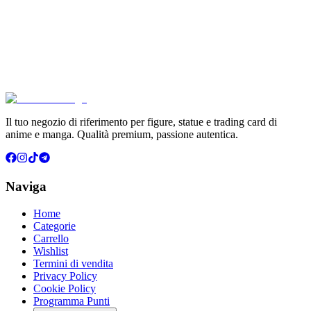
Pokémon GCC Scarlatto e Violetto Album 4 Tasche (
€6.99
Aggiungi al Carrello
Carrello
Il tuo negozio di riferimento per figure, statue e trading card di
anime e manga. Qualità premium, passione autentica.
Naviga
Home
Categorie
Carrello
Wishlist
Termini di vendita
Privacy Policy
Cookie Policy
Programma Punti