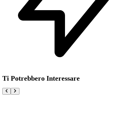
Ti Potrebbero Interessare
Dragon Ball Z Frieza 4th Form Universe Bottomless P
€44.90
Pre-ordina ora
Pre-ordina