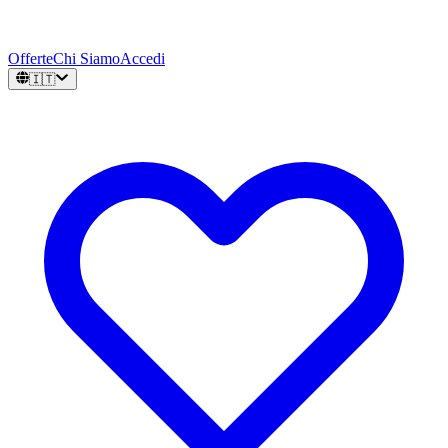
Offerte
Chi Siamo
Accedi
🇮🇹