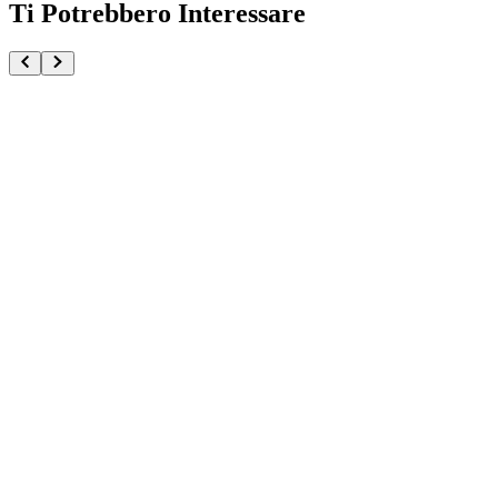
Ti Potrebbero Interessare
Sanji One Piece Maximatic Plus
€34.90
€36.90
Pre-ordina ora
Pre-ordina
-
6
%
One Piece Punch Nika Luffy SY Studio
€184.90
Pre-ordina ora
Pre-ordina
Buggy One Piece Grandista
€37.90
€39.90
Pre-ordina ora
Pre-ordina