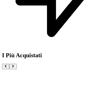
I Più Acquistati
One Piece Magazine vol.21 + Promo ST29-001 Monk
€54.90
Pre-ordina ora
Pre-ordina
Pokémon GCC Scarlatto e Violetto Rivali Predestinati