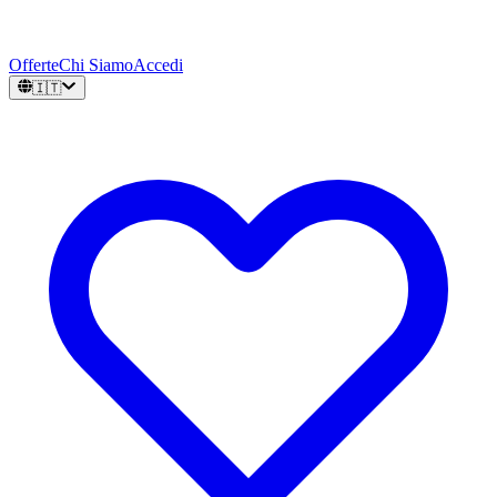
Offerte
Chi Siamo
Accedi
🇮🇹