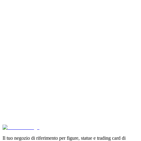
Aggiungi al Carrello
Carrello
Pokémon GCC Scarlatto e Violetto Album 4 Tasche (
€6.99
Aggiungi al Carrello
Carrello
Son Goku Super Saiyan 4 Masterlise Dragon Ball V
€114.90
Aggiungi al Carrello
Carrello
Pokémon Dream Drawing 151 Figure Gift Box (CH)
€39.90
Aggiungi al Carrello
Carrello
Il tuo negozio di riferimento per figure, statue e trading card di