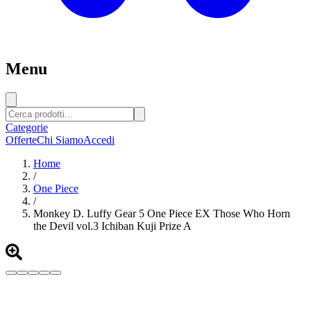
Menu
Categorie
Offerte
Chi Siamo
Accedi
Home
/
One Piece
/
Monkey D. Luffy Gear 5 One Piece EX Those Who Horn
the Devil vol.3 Ichiban Kuji Prize A