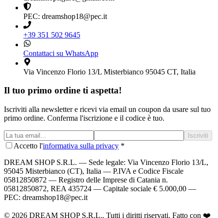
PEC: dreamshop18@pec.it
+39 351 502 9645
Contattaci su WhatsApp
Via Vincenzo Florio 13/L Misterbianco 95045 CT, Italia
Il tuo primo ordine ti aspetta!
Iscriviti alla newsletter e ricevi via email un coupon da usare sul tuo
primo ordine. Conferma l'iscrizione e il codice è tuo.
Iscriviti
Accetto l'
informativa sulla privacy
*
DREAM SHOP S.R.L.
— Sede legale: Via Vincenzo Florio 13/L,
95045 Misterbianco (CT), Italia — P.IVA e Codice Fiscale
05812850872 — Registro delle Imprese di Catania n.
05812850872, REA 435724 — Capitale sociale € 5.000,00 —
PEC: dreamshop18@pec.it
©
2026
DREAM SHOP S.R.L.
. Tutti i diritti riservati. Fatto con ❤️