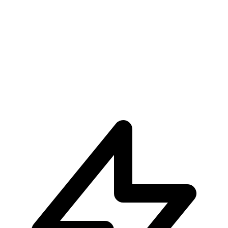
€34.90
Pre-ordina ora
Pre-ordina
Shanks One Piece Grandista
€37.90
€39.90
Pre-ordina ora
Pre-ordina
-
6
%