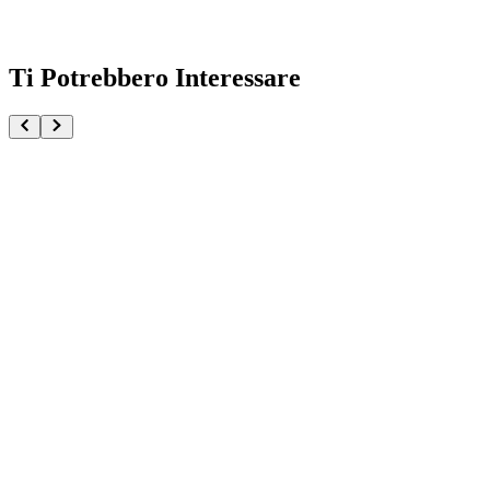
Ti Potrebbero Interessare
One Piece Baseball Nika Luffy SY Studio
€184.90
Pre-ordina ora
Pre-ordina
Monkey D. Luffy One Piece Cross Posing
€34.90
Pre-ordina ora
Pre-ordina
One Piece CG Bustina OP-16 The Time Of Battle (JA
€5.99