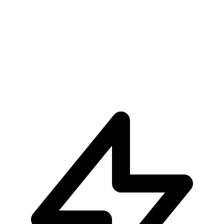
€59.90
Pre-ordina ora
Pre-ordina
Dorry MASTERLISE One Piece Elbaph Edition GIAN
€159.90
Pre-ordina ora
Pre-ordina