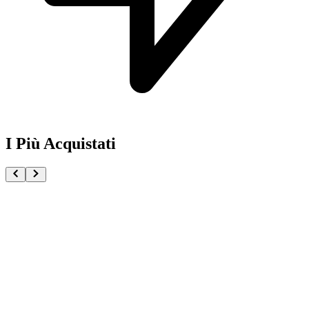
I Più Acquistati
One Piece Magazine vol.21 + Promo ST29-001 Monk
€54.90
Pre-ordina ora
Pre-ordina
Pokémon GCC Scarlatto e Violetto Rivali Predestinati