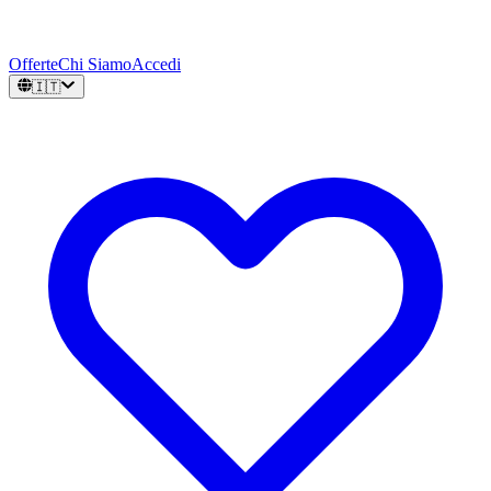
Offerte
Chi Siamo
Accedi
🇮🇹