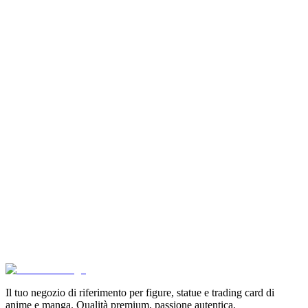
Aggiungi al Carrello
Carrello
Pokémon GCC Scarlatto e Violetto Album 4 Tasche (
€6.99
Aggiungi al Carrello
Carrello
Son Goku Super Saiyan 4 Masterlise Dragon Ball V
€114.90
Aggiungi al Carrello
Carrello
Pokémon Dream Drawing 151 Figure Gift Box (CH)
€39.90
Aggiungi al Carrello
Carrello
Il tuo negozio di riferimento per figure, statue e trading card di
anime e manga. Qualità premium, passione autentica.