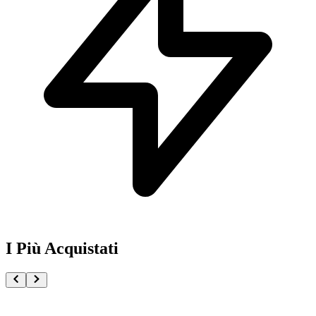
I Più Acquistati
One Piece Magazine vol.21 + Promo ST29-001 Monk