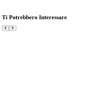
Ti Potrebbero Interessare
Juzoo Suzuya Tokyo Ghoul Maximatic
€34.90
€36.90
Pre-ordina ora
Pre-ordina
-
6
%
Biscuit Oliva Baki
€32.90
€34.90
Pre-ordina ora
Pre-ordina
-
6
%
Bomb Chainsaw Man The Movie Reze Arc Maximati