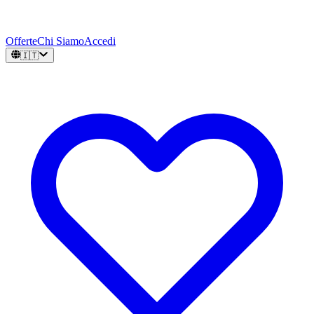
Offerte
Chi Siamo
Accedi
🇮🇹