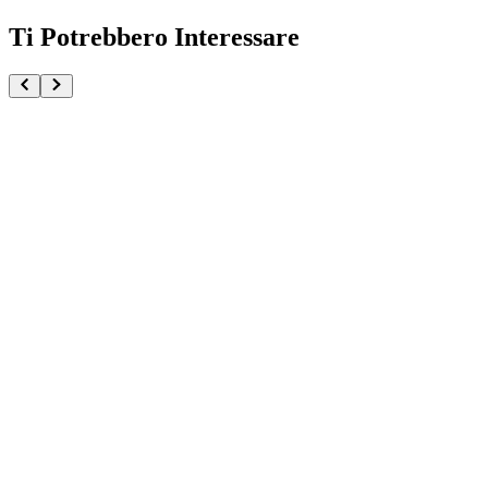
Ti Potrebbero Interessare
Naruto Uzumaki Naruto Shippuden Naruto 72 Series
€34.90
Aggiungi al Carrello
Carrello
Naruto Obito Uchiha Zhan Yue Studio
€69.90
Visualizza Prodotto
Visualizza
Minato Naruto e Kushina Naruto Shippuden Naruto 
€32.90
Aggiungi al Carrello
Carrello