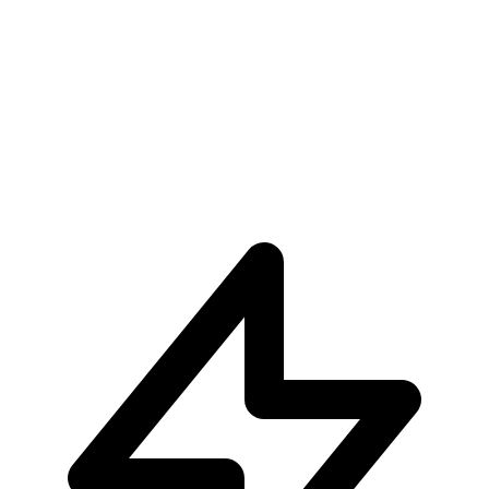
€169.90
Pre-ordina ora
Pre-ordina
Tsuchikage Ohnoki Naruto Shippuden
€34.90
Pre-ordina ora
Pre-ordina