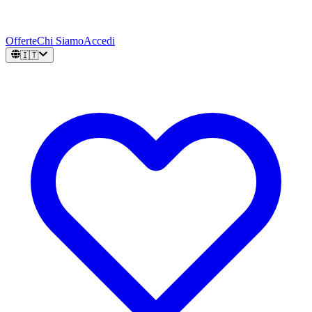
Offerte
Chi Siamo
Accedi
🇮🇹