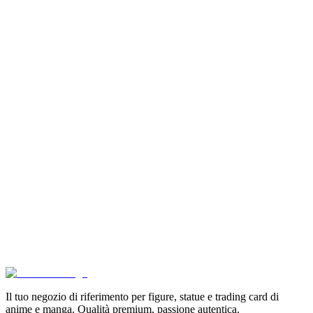
Aggiungi al Carrello
Carrello
Son Goku Super Saiyan 4 Masterlise Dragon Ball V
€114.90
Aggiungi al Carrello
Carrello
Pokémon GCC Scarlatto e Violetto Album 4 Tasche (
€6.99
Aggiungi al Carrello
Carrello
Pokémon Dream Drawing 151 Figure Gift Box (CH)
€39.90
Aggiungi al Carrello
Carrello
Il tuo negozio di riferimento per figure, statue e trading card di
anime e manga. Qualità premium, passione autentica.