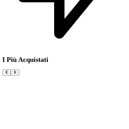
I Più Acquistati
One Piece Magazine vol.21 + Promo ST29-001 Monk
€54.90
Pre-ordina ora
Pre-ordina
Pokémon GCC Scarlatto e Violetto Rivali Predestinati