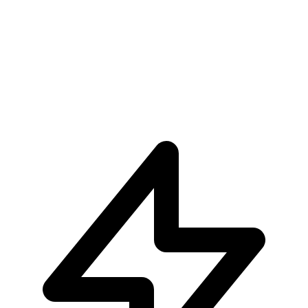
€309.90
Pre-ordina ora
Pre-ordina
Izuku Midoriya Overlay II My Hero Academia (Seas
€34.90
Pre-ordina ora
Pre-ordina