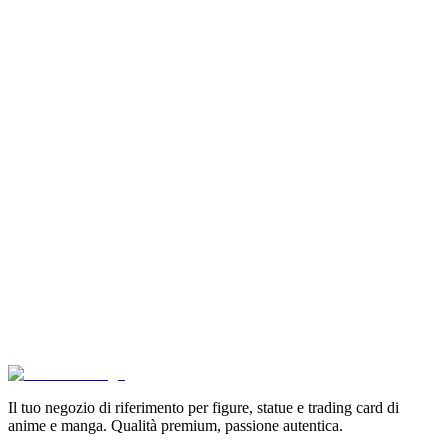
Pokémon GCC Scarlatto e Violetto Album 4 Tasche (
€6.99
Aggiungi al Carrello
Carrello
Son Goku Super Saiyan 4 Masterlise Dragon Ball V
€114.90
Aggiungi al Carrello
Carrello
Pokémon Dream Drawing 151 Figure Gift Box (CH)
€39.90
Aggiungi al Carrello
Carrello
Il tuo negozio di riferimento per figure, statue e trading card di
anime e manga. Qualità premium, passione autentica.