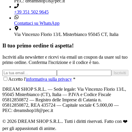
PEC: dreamshop18@pec.it
+39 351 502 9645
Contattaci su WhatsApp
Via Vincenzo Florio 13/L Misterbianco 95045 CT, Italia
Il tuo primo ordine ti aspetta!
Iscriviti alla newsletter e ricevi via email un coupon da usare sul tuo
primo ordine. Conferma l'iscrizione e il codice è tuo.
Iscriviti
Accetto l'
informativa sulla privacy
*
DREAM SHOP S.R.L.
— Sede legale: Via Vincenzo Florio 13/L,
95045 Misterbianco (CT), Italia — P.IVA e Codice Fiscale
05812850872 — Registro delle Imprese di Catania n.
05812850872, REA 435724 — Capitale sociale € 5.000,00 —
PEC: dreamshop18@pec.it
©
2026
DREAM SHOP S.R.L.
. Tutti i diritti riservati. Fatto con ❤️
per gli appassionati di anime.