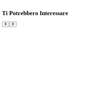
Ti Potrebbero Interessare
Izuku Midoriya My Hero Academia The Beginning (
€36.90
Pre-ordina ora
Pre-ordina
Shoto Todoroki Masterlise My Hero Academia Above 
€99.90
Pre-ordina ora
Pre-ordina
Izuku Midoriya Masterlise My Hero Academia Above 
€74.90
Pre-ordina ora
Pre-ordina