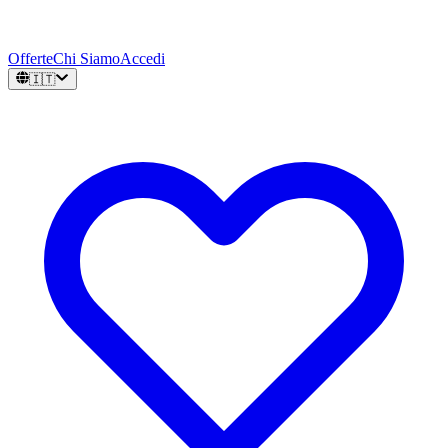
Offerte
Chi Siamo
Accedi
🇮🇹