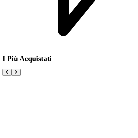
I Più Acquistati
One Piece Magazine vol.21 + Promo ST29-001 Monk
€54.90
Pre-ordina ora
Pre-ordina
Pokémon GCC Scarlatto e Violetto Rivali Predestinati
€216.00