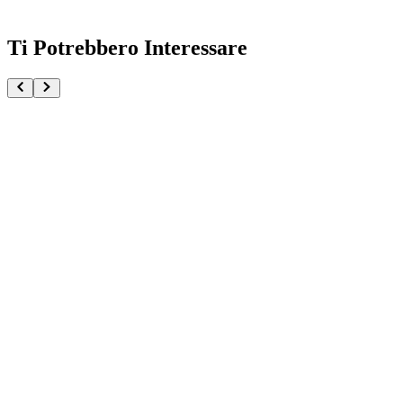
Ti Potrebbero Interessare
Naruto Uzumaki Naruto Shippuden Vibration Stars
€32.90
€34.90
Pre-ordina ora
Pre-ordina
-
6
%
Naruto Gals Sakura Haruno Ver.2 Statue Rerun
€169.90
Pre-ordina ora
Pre-ordina
Sakura Haruno Naruto Shippuden Vibration Stars
€32.90
€34.90