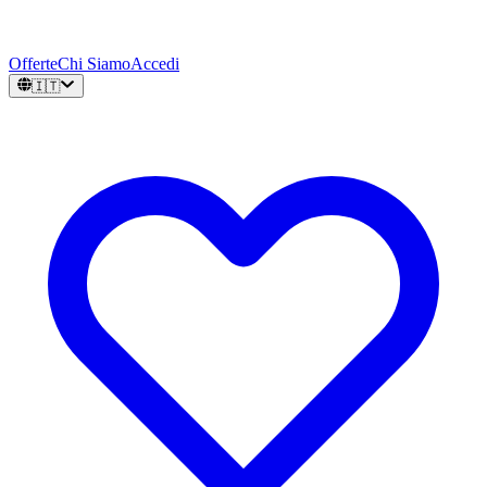
Offerte
Chi Siamo
Accedi
🇮🇹