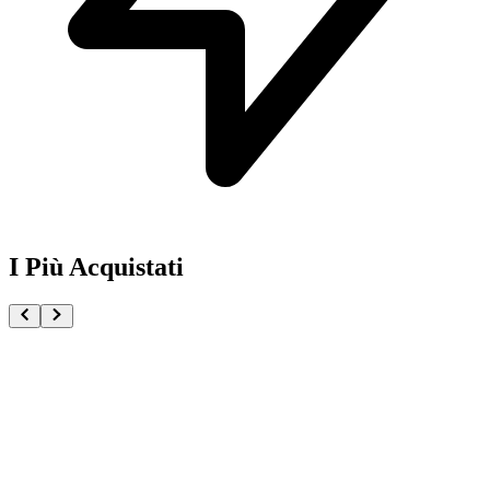
I Più Acquistati
One Piece Magazine vol.21 + Promo ST29-001 Monk
€54.90
Pre-ordina ora
Pre-ordina