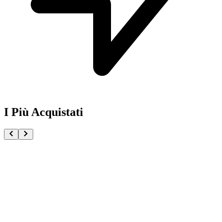
I Più Acquistati
One Piece Magazine vol.21 + Promo ST29-001 Monk
€54.90
Pre-ordina ora
Pre-ordina
Pokémon GCC Scarlatto e Violetto Rivali Predestinati