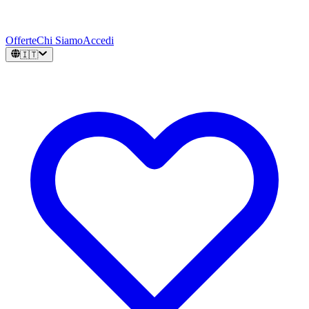
Offerte
Chi Siamo
Accedi
🇮🇹