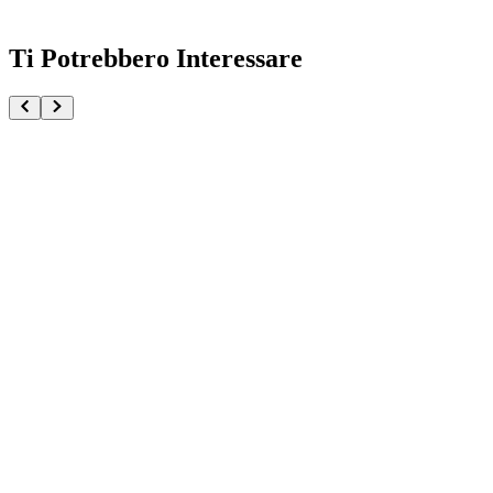
Ti Potrebbero Interessare
Bepo One Piece Paldolce Collection
€32.90
Pre-ordina ora
Pre-ordina
Dorry MASTERLISE One Piece Elbaph Edition GIAN
€159.90
Pre-ordina ora
Pre-ordina
Nami MASTERLISE One Piece Elbaph Edition GIANT
€69.90
Pre-ordina ora
Pre-ordina