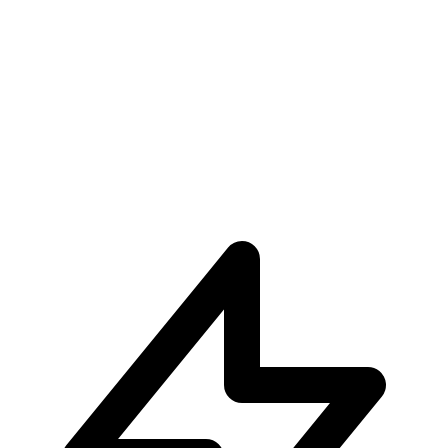
€34.90
Pre-ordina ora
Pre-ordina
Sanji One Piece Maximatic Plus
€34.90
€36.90
Pre-ordina ora
Pre-ordina
-
6
%