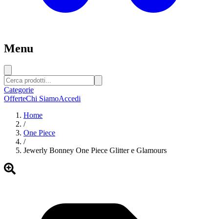
Menu
Categorie
Offerte
Chi Siamo
Accedi
Home
/
One Piece
/
Jewerly Bonney One Piece Glitter e Glamours