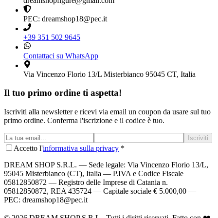
dreamshopfigure@gmail.com
PEC: dreamshop18@pec.it
+39 351 502 9645
Contattaci su WhatsApp
Via Vincenzo Florio 13/L Misterbianco 95045 CT, Italia
Il tuo primo ordine ti aspetta!
Iscriviti alla newsletter e ricevi via email un coupon da usare sul tuo
primo ordine. Conferma l'iscrizione e il codice è tuo.
Iscriviti
Accetto l'
informativa sulla privacy
*
DREAM SHOP S.R.L.
— Sede legale: Via Vincenzo Florio 13/L,
95045 Misterbianco (CT), Italia — P.IVA e Codice Fiscale
05812850872 — Registro delle Imprese di Catania n.
05812850872, REA 435724 — Capitale sociale € 5.000,00 —
PEC: dreamshop18@pec.it
©
2026
DREAM SHOP S.R.L.
. Tutti i diritti riservati. Fatto con ❤️