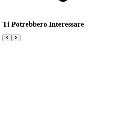
Ti Potrebbero Interessare
Yotanwa Kingdom Grandista
€37.90
€39.90
Pre-ordina ora
Pre-ordina
-
6
%
Rin Itoshi Blue Lock Sweets Flavor 2026
€32.90
€34.90
Pre-ordina ora
Pre-ordina
-
6
%