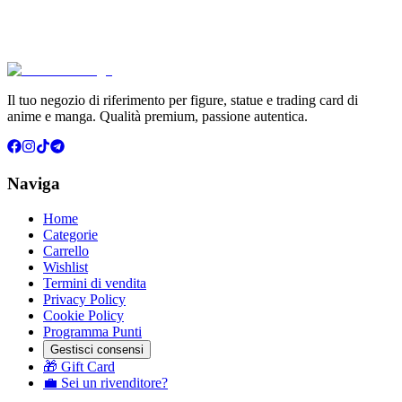
€6.99
Aggiungi al Carrello
Carrello
Il tuo negozio di riferimento per figure, statue e trading card di
anime e manga. Qualità premium, passione autentica.
Naviga
Home
Categorie
Carrello
Wishlist
Termini di vendita
Privacy Policy
Cookie Policy
Programma Punti
Gestisci consensi
🎁 Gift Card
💼 Sei un rivenditore?