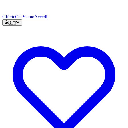
Offerte
Chi Siamo
Accedi
🇮🇹