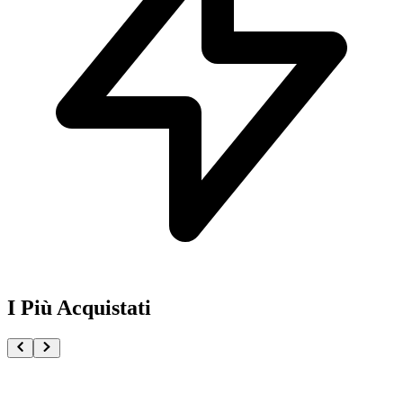
I Più Acquistati
One Piece Magazine vol.21 + Promo ST29-001 Monk