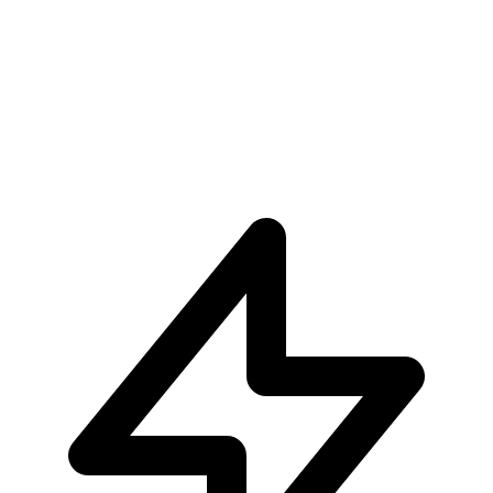
€34.90
Pre-ordina ora
Pre-ordina
Kabuto Yakushi Naruto Shippuden Vibration Stars
€34.90
Pre-ordina ora
Pre-ordina