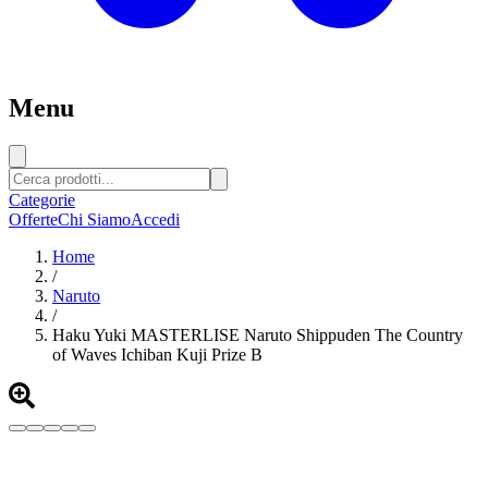
Menu
Categorie
Offerte
Chi Siamo
Accedi
Home
/
Naruto
/
Haku Yuki MASTERLISE Naruto Shippuden The Country
of Waves Ichiban Kuji Prize B