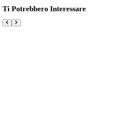
Ti Potrebbero Interessare
Naruto Shippuden Uchiha Madara RYU Studio
€1549.90
Pre-ordina ora
Pre-ordina
Hokage Tsunade Naruto Shippuden
€34.90
Pre-ordina ora
Pre-ordina
Sasuke Uchiha Naruto Shippuden Memorable Saga S
€34.90
Pre-ordina ora
Pre-ordina