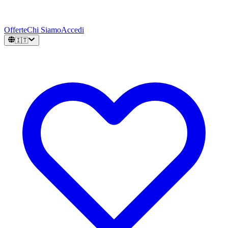
Offerte
Chi Siamo
Accedi
🇮🇹