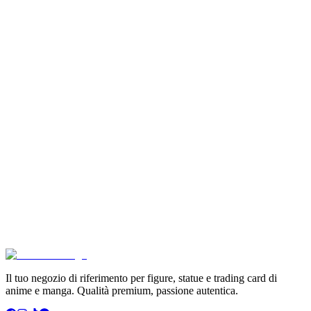
Pokémon GCC Scarlatto e Violetto Album 4 Tasche (
€6.99
Aggiungi al Carrello
Carrello
Son Goku Super Saiyan 4 Masterlise Dragon Ball V
€114.90
Aggiungi al Carrello
Carrello
Pokémon Dream Drawing 151 Figure Gift Box (CH)
€39.90
Aggiungi al Carrello
Carrello
Il tuo negozio di riferimento per figure, statue e trading card di
anime e manga. Qualità premium, passione autentica.