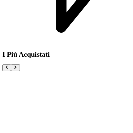
I Più Acquistati
One Piece Magazine vol.21 + Promo ST29-001 Monk
€54.90
Pre-ordina ora
Pre-ordina
Pokémon GCC Scarlatto e Violetto Rivali Predestinati
€216.00