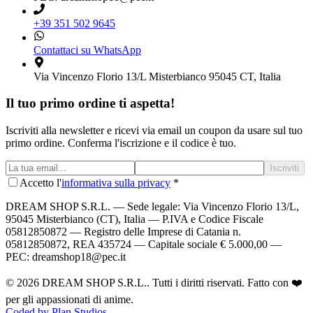
+39 351 502 9645
Contattaci su WhatsApp
Via Vincenzo Florio 13/L Misterbianco 95045 CT, Italia
Il tuo primo ordine ti aspetta!
Iscriviti alla newsletter e ricevi via email un coupon da usare sul tuo
primo ordine. Conferma l'iscrizione e il codice è tuo.
Iscriviti
Accetto l'
informativa sulla privacy
*
DREAM SHOP S.R.L.
— Sede legale: Via Vincenzo Florio 13/L,
95045 Misterbianco (CT), Italia — P.IVA e Codice Fiscale
05812850872 — Registro delle Imprese di Catania n.
05812850872, REA 435724 — Capitale sociale € 5.000,00 —
PEC: dreamshop18@pec.it
©
2026
DREAM SHOP S.R.L.
. Tutti i diritti riservati. Fatto con ❤️
per gli appassionati di anime.
Coded by Plan Studios