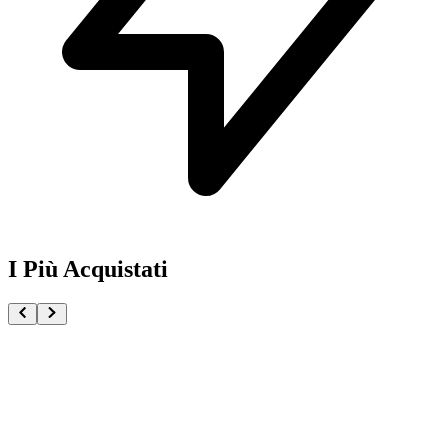
I Più Acquistati
One Piece Magazine vol.21 + Promo ST29-001 Monk
€54.90
Pre-ordina ora
Pre-ordina