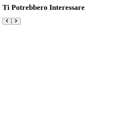
Ti Potrebbero Interessare
Solo Leveling Sung Jinwoo Ikigai By Tsume
€449.90
Pre-ordina ora
Pre-ordina
Kyubey Puella Magi Madoka Magica The Movie Walpu
€32.90
€34.90
Pre-ordina ora
Pre-ordina
-
6
%
Maomao The Apothecary Diaries Big Sofvimates
€32.90
€34.90
Pre-ordina ora
Pre-ordina