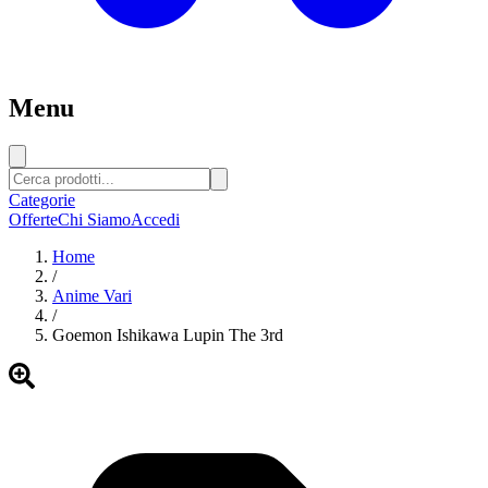
Menu
Categorie
Offerte
Chi Siamo
Accedi
Home
/
Anime Vari
/
Goemon Ishikawa Lupin The 3rd