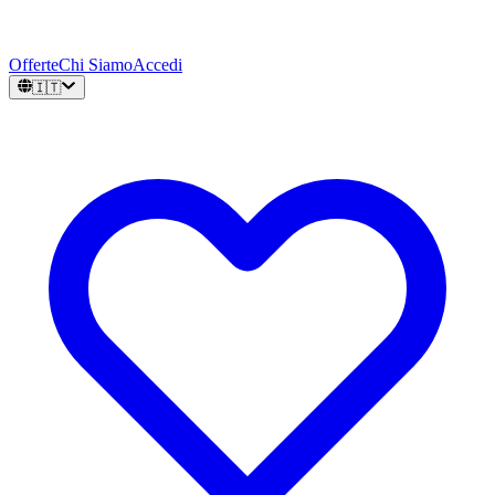
Offerte
Chi Siamo
Accedi
🇮🇹