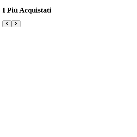
I Più Acquistati
One Piece Magazine vol.21 + Promo ST29-001 Monk
€54.90
Pre-ordina ora
Pre-ordina
Pokémon GCC Scarlatto e Violetto Rivali Predestinati
€216.00
Aggiungi al Carrello
Carrello
Pokémon GCC Megaevoluzione Ascesa Eroica Confezi
€39.90
Aggiungi al Carrello
Carrello