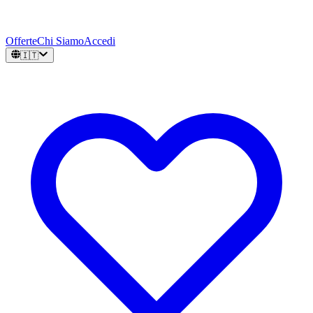
Offerte
Chi Siamo
Accedi
🇮🇹