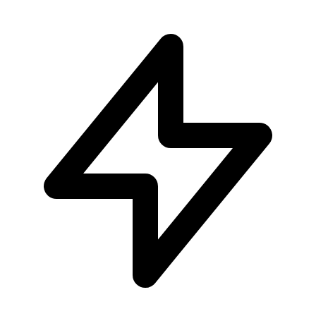
-
6
%