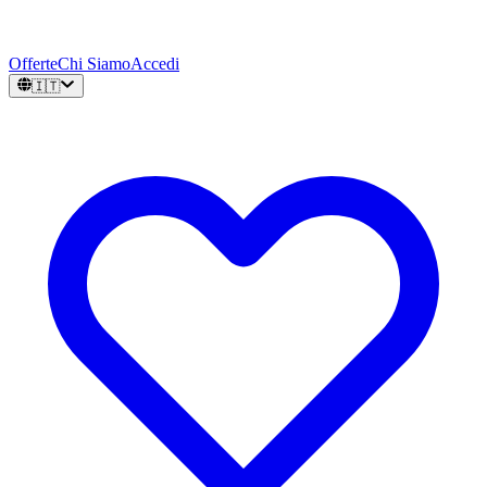
Offerte
Chi Siamo
Accedi
🇮🇹