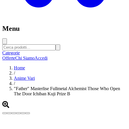
Menu
Categorie
Offerte
Chi Siamo
Accedi
Home
/
Anime Vari
/
"Father" Masterlise Fullmetal Alchemist Those Who Open
The Door Ichiban Kuji Prize B