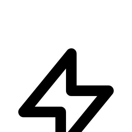
Son Goku Ultra Instinct MASTERLISE Dragon Ball T
€104.90
Pre-ordina ora
Pre-ordina