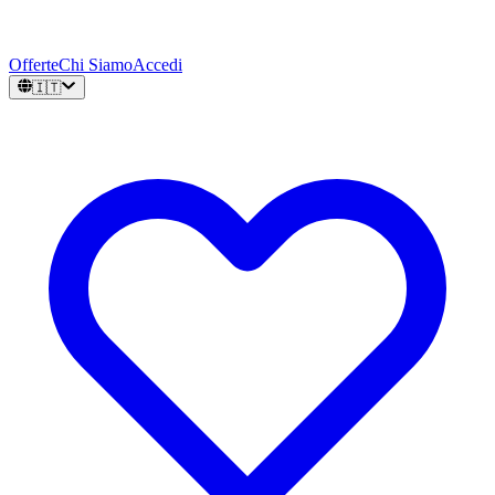
Offerte
Chi Siamo
Accedi
🇮🇹