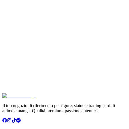
Pokémon GCC Scarlatto e Violetto Album 4 Tasche (
€6.99
Aggiungi al Carrello
Carrello
Son Goku Super Saiyan 4 Masterlise Dragon Ball V
€114.90
Aggiungi al Carrello
Carrello
Pokémon Dream Drawing 151 Figure Gift Box (CH)
€39.90
Aggiungi al Carrello
Carrello
Il tuo negozio di riferimento per figure, statue e trading card di
anime e manga. Qualità premium, passione autentica.