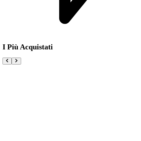
I Più Acquistati
One Piece Magazine vol.21 + Promo ST29-001 Monk
€54.90
Pre-ordina ora
Pre-ordina
Pokémon GCC Scarlatto e Violetto Rivali Predestinati
€216.00
Aggiungi al Carrello
Carrello