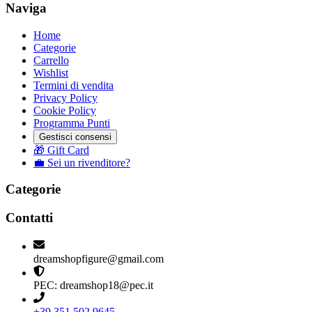
Naviga
Home
Categorie
Carrello
Wishlist
Termini di vendita
Privacy Policy
Cookie Policy
Programma Punti
Gestisci consensi
🎁 Gift Card
💼 Sei un rivenditore?
Categorie
Contatti
dreamshopfigure@gmail.com
PEC: dreamshop18@pec.it
+39 351 502 9645