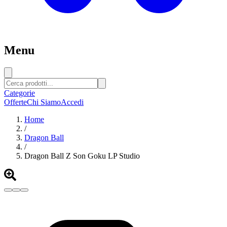
Menu
Categorie
Offerte
Chi Siamo
Accedi
Home
/
Dragon Ball
/
Dragon Ball Z Son Goku LP Studio