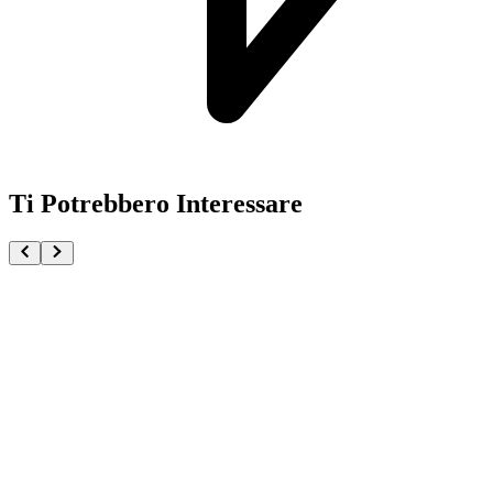
Ti Potrebbero Interessare
Super Saiyan Son Goku MASTERLISE Dragon Ball Th
€179.90
Pre-ordina ora
Pre-ordina
Son Goku e Crilin Milk Delivery Dragon Ball Fantast
€119.90