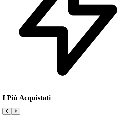
I Più Acquistati
One Piece Magazine vol.21 + Promo ST29-001 Monk