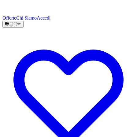
Offerte
Chi Siamo
Accedi
🇮🇹