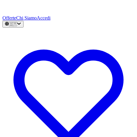
Offerte
Chi Siamo
Accedi
🇮🇹