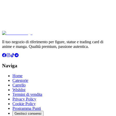
Pokémon Dream Drawing 151 Figure Gift Box (CH)
€39.90
Aggiungi al Carrello
Carrello
Il tuo negozio di riferimento per figure, statue e trading card di
anime e manga. Qualità premium, passione autentica.
Naviga
Home
Categorie
Carrello
Wishlist
Termini di vendita
Privacy Policy
Cookie Policy
Programma Punti
Gestisci consensi