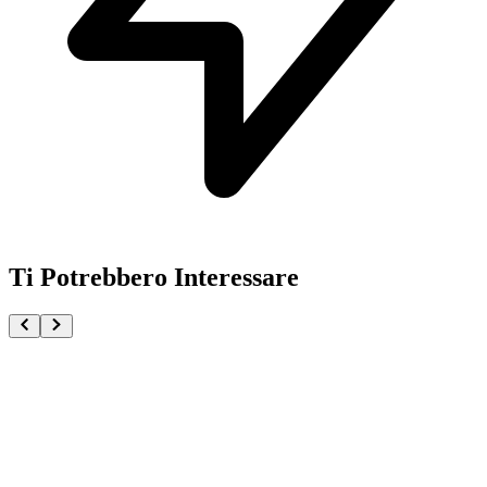
Ti Potrebbero Interessare
Doma Maximatic Demon Slayer Kimetsu no Yaiba
€34.90
Aggiungi al Carrello
Carrello