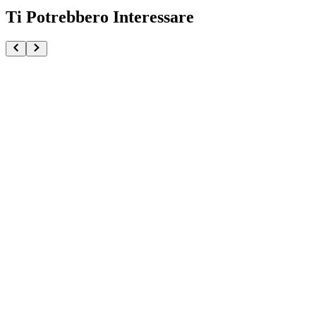
Ti Potrebbero Interessare
Yui Kotegawa To Loveru Darkness Nyarls Collection
€32.90
€34.90
Pre-ordina ora
Pre-ordina
-
6
%
Rin Itoshi Blue Lock Sweets Flavor 2026
€32.90
€34.90
Pre-ordina ora
Pre-ordina
-
6
%
Kyubey Puella Magi Madoka Magica The Movie Walpu
€32.90
€34.90