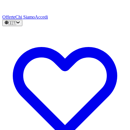
Offerte
Chi Siamo
Accedi
🇮🇹