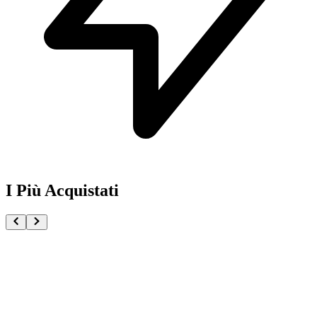
I Più Acquistati
One Piece Magazine vol.21 + Promo ST29-001 Monk
€54.90
Pre-ordina ora
Pre-ordina