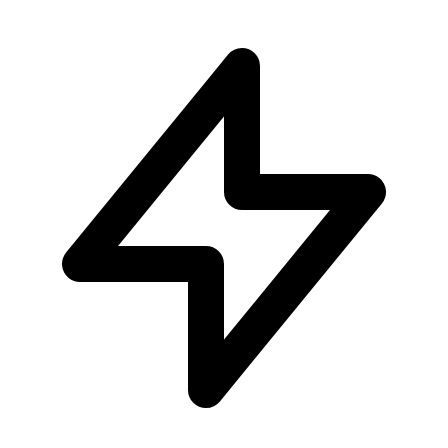
-
6
%