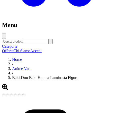
Menu
Categorie
Offerte
Chi Siamo
Accedi
Home
/
Anime Vari
/
Baki-Dou Baki Hanma Luminasta Figure