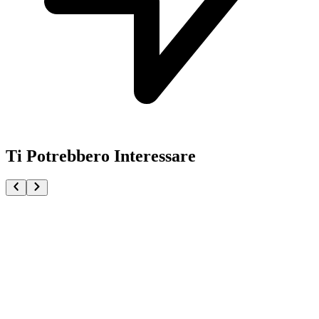
Ti Potrebbero Interessare
Pochita Chainsaw Man The Movie Reze Arc Fluffy Puf
€32.90
€34.90
Pre-ordina ora
Pre-ordina
-
6
%