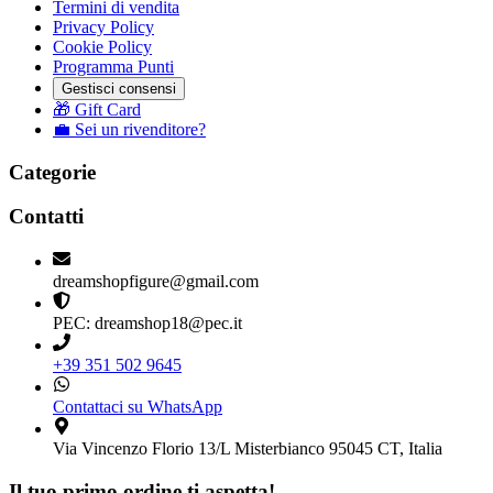
Termini di vendita
Privacy Policy
Cookie Policy
Programma Punti
Gestisci consensi
🎁 Gift Card
💼 Sei un rivenditore?
Categorie
Contatti
dreamshopfigure@gmail.com
PEC: dreamshop18@pec.it
+39 351 502 9645
Contattaci su WhatsApp
Via Vincenzo Florio 13/L Misterbianco 95045 CT, Italia
Il tuo primo ordine ti aspetta!