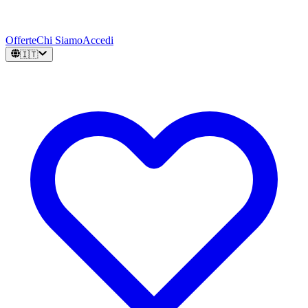
Offerte
Chi Siamo
Accedi
🇮🇹