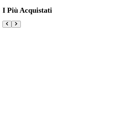
I Più Acquistati
One Piece Magazine vol.21 + Promo ST29-001 Monk
€54.90
Pre-ordina ora
Pre-ordina
Pokémon GCC Scarlatto e Violetto Rivali Predestinati
€216.00
Aggiungi al Carrello
Carrello
Pokémon GCC Megaevoluzione Ascesa Eroica Confezi
€39.90
Aggiungi al Carrello
Carrello