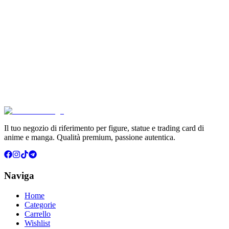
Son Goku Super Saiyan 4 Masterlise Dragon Ball V
€114.90
Aggiungi al Carrello
Carrello
Pokémon Dream Drawing 151 Figure Gift Box (CH)
€39.90
Aggiungi al Carrello
Carrello
Il tuo negozio di riferimento per figure, statue e trading card di
anime e manga. Qualità premium, passione autentica.
Naviga
Home
Categorie
Carrello
Wishlist