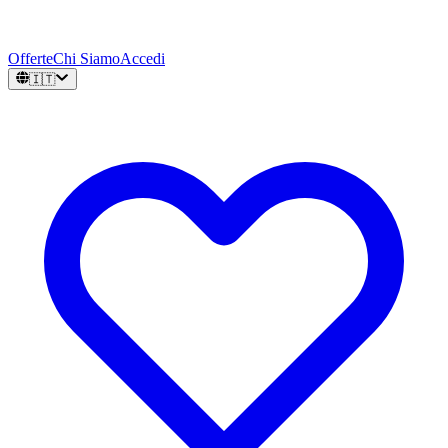
Offerte
Chi Siamo
Accedi
🇮🇹