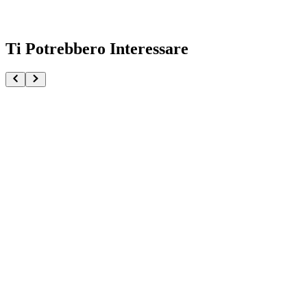
Ti Potrebbero Interessare
Pochita Chainsaw Man The Movie Reze Arc Fluffy Puf
€32.90
€34.90
Pre-ordina ora
Pre-ordina
-
6
%
Bomb Chainsaw Man The Movie Reze Arc Maximati
€34.90
€36.90
Pre-ordina ora
Pre-ordina
-
6
%
Rimuru Tempest That Time I Got Reincarnated As A 