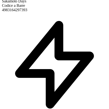
Sakamoto Days
Codice a Barre
4983164297393