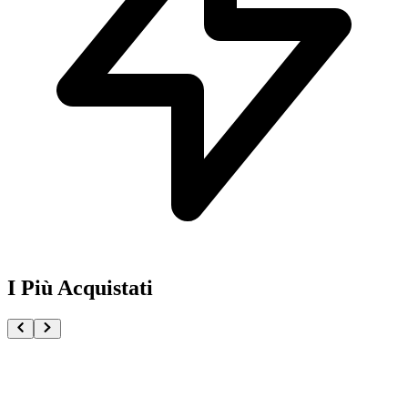
I Più Acquistati
One Piece Magazine vol.21 + Promo ST29-001 Monk