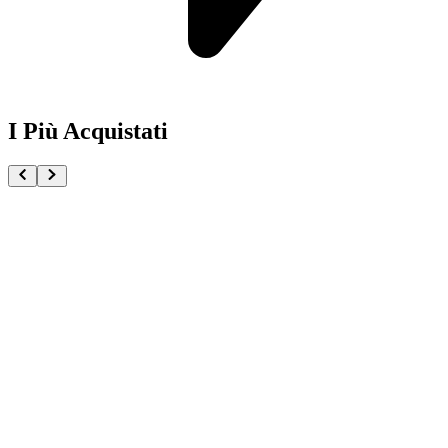
I Più Acquistati
One Piece Magazine vol.21 + Promo ST29-001 Monk
€54.90
Pre-ordina ora
Pre-ordina
Pokémon GCC Scarlatto e Violetto Rivali Predestinati
€216.00
Aggiungi al Carrello
Carrello