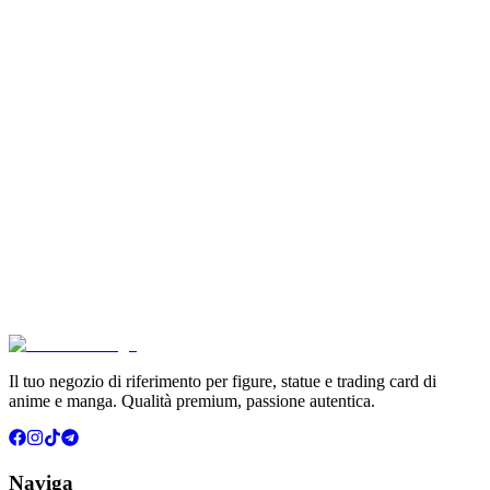
€114.90
Aggiungi al Carrello
Carrello
Pokémon Dream Drawing 151 Figure Gift Box (CH)
€39.90
Aggiungi al Carrello
Carrello
Pokémon GCC Scarlatto e Violetto Album 4 Tasche (
€6.99
Aggiungi al Carrello
Carrello
Il tuo negozio di riferimento per figure, statue e trading card di
anime e manga. Qualità premium, passione autentica.
Naviga