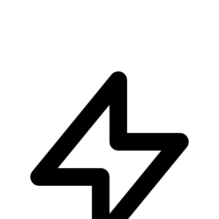
Equal Arts: Yu-Gi-Oh! - Blue-Eyes White Dragon
€34.90
Aggiungi al Carrello
Carrello