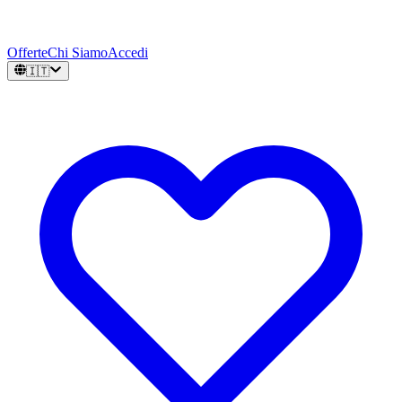
Offerte
Chi Siamo
Accedi
🇮🇹