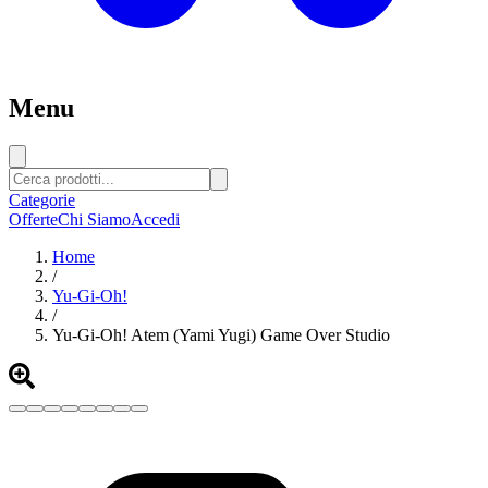
Menu
Categorie
Offerte
Chi Siamo
Accedi
Home
/
Yu-Gi-Oh!
/
Yu-Gi-Oh! Atem (Yami Yugi) Game Over Studio