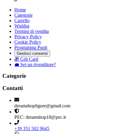
Home
Categorie
Carrello
Wishlist
Termini di vendita
Privacy Policy
Cookie Policy
Programma Punti
Gestisci consensi
🎁 Gift Card
💼 Sei un rivenditore?
Categorie
Contatti
dreamshopfigure@gmail.com
PEC: dreamshop18@pec.it
+39 351 502 9645